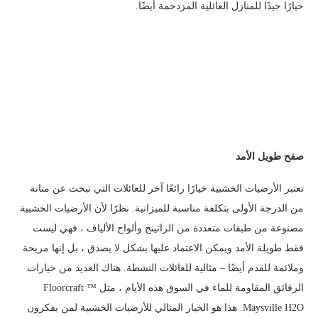
خيارًا جيدًا للمنازل العائلية المزدحمة أيضًا.
صفح طويل الأمد
تعتبر الأرضيات الخشبية خيارًا رائعًا آخر للعائلات التي تبحث عن متانة
من الدرجة الأولى بتكلفة مناسبة للميزانية. نظرًا لأن الأرضيات الخشبية
مصنوعة من طبقات متعددة من الراتينج وألواح الألياف ، فهي ليست
فقط طويلة الأمد ويمكن الاعتماد عليها بشكل لا يصدق ، بل إنها مريحة
وملائمة للقدم أيضًا – مثالية للعائلات النشطة. هناك العديد من خيارات
الرقائق المقاومة للماء في السوق هذه الأيام ، مثل Floorcraft ™
Maysville H2O. هذا هو الخيار المثالي للأرضيات الخشبية لمن يفكرون