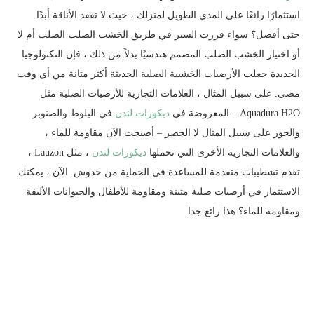
استثمارًا رائعًا على المدى الطويل لمنزلك ، حيث لا تفقد الأناقة أبدًا.
حتى أفضل؟ سواء قررت السير في طريق الخشب الصلب الصلب أم لا
أو اختيار الخشب الصلب المصمم هندسيًا بدلاً من ذلك ، فإن التكنولوجيا
الجديدة جعلت الأرضيات الخشبية الصلبة الحديثة أكثر متانة من أي وقت
مضى. على سبيل المثال ، العلامات التجارية للأرضيات الصلبة مثل
Aquadura H2O – المعروضة في
ديكورات لندن
في البلوط والصنوبر
والجوز على سبيل المثال لا الحصر – أصبحت الآن مقاومة للماء ،
والعلامات التجارية الأخرى التي تحملها
ديكورات لندن
، مثل Lauzon ،
تقدم تشطيبات متقدمة للمساعدة في الحماية من خدوش. الآن ، يمكنك
الاستثمار في أرضيات صلبة متينة ومقاومة للأطفال والحيوانات الأليفة
ومقاومة للماء؟ هذا رائع جدا.