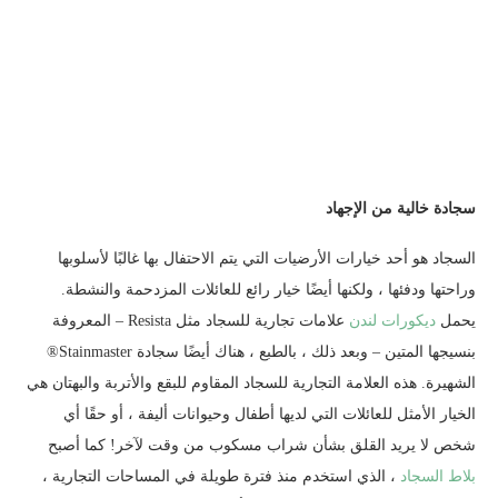
سجادة خالية من الإجهاد
السجاد هو أحد خيارات الأرضيات التي يتم الاحتفال بها غالبًا لأسلوبها
وراحتها ودفئها ، ولكنها أيضًا خيار رائع للعائلات المزدحمة والنشطة.
يحمل
ديكورات لندن
علامات تجارية للسجاد مثل Resista – المعروفة
بنسيجها المتين – وبعد ذلك ، بالطبع ، هناك أيضًا سجادة Stainmaster®
الشهيرة. هذه العلامة التجارية للسجاد المقاوم للبقع والأتربة والبهتان هي
الخيار الأمثل للعائلات التي لديها أطفال وحيوانات أليفة ، أو حقًا أي
شخص لا يريد القلق بشأن شراب مسكوب من وقت لآخر! كما أصبح
بلاط السجاد
، الذي استخدم منذ فترة طويلة في المساحات التجارية ،