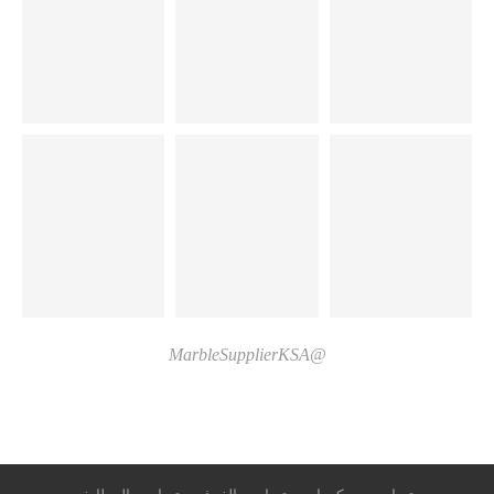
@MarbleSupplierKSA