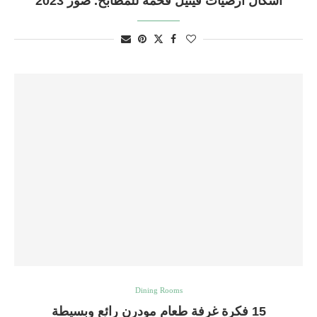
أشكال أرضيات فينيل فخمة للمطابخ. صور 2023
Dining Rooms
15 فكرة غرفة طعام مودرن رائع وبسيطة