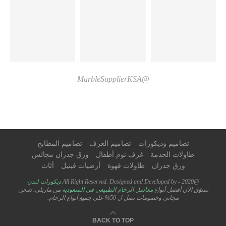
@MarbleSupplierKSA
تصاميم وديكورات
تصاميم الغرف
تصاميم المطابخ
طاولات الخدمة
غرف نوم أطفال
ورق جدران مجالس
ورق جدران
طاولات قهوة
أرضيات فينيل
أثاث
@2020 - All Right Reserved. Designed and Developed by
ديكورات لندن
تسوّق الآن أفضل أنواع
مغاسل الرخام الطبيعي في السعودية
من ماربلي. شحن
مجاني وخصومات تصل ل 50% على جميع أنواع الرخام.
BACK TO TOP