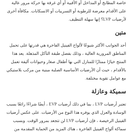
خاصة المطابخ أو المداخل أو الأقبية أو أي غرفة بها حركة مرور عالية
على الأقدام معرضة للرطوبة أو التسريبات أو الانسكابات. مكافأة أخرى
لأرضيات LVP؟ إنها سهلة التنظيف.
متين
أحد الجوانب الأكثر شيوعًا لألواح الفينيل الفاخرة هي قدرتها على تحمل
المناطق المرورية العالية ، وذلك بفضل طبقة التآكل المذهلة. يعد هذا
المنتج خيارًا ممتازًا للمنازل التي بها أطفال صغار وحيوانات أليفة تعمل
بالأقدام ، حيث أن الأرضيات الأساسية الصلبة مبنية من مركب بلاستيكي
مع عوامل تقوية مختلفة.
سميكة وعازلة
تعتبر أرضيات LVP ، بما في ذلك أرضيات EVP ، أيضًا شراءًا رائعًا بسبب
الوسادة والعزل الذي يوفره هذا النوع من الأرضيات. على عكس أرضيات
الفينيل الرخيصة ، فإن أرضيات LVP لن تتجعد بمرور الوقت. وبسبب
سماكة ألواح الفينيل الفاخرة ، هناك المزيد من الحماية المقدمة من