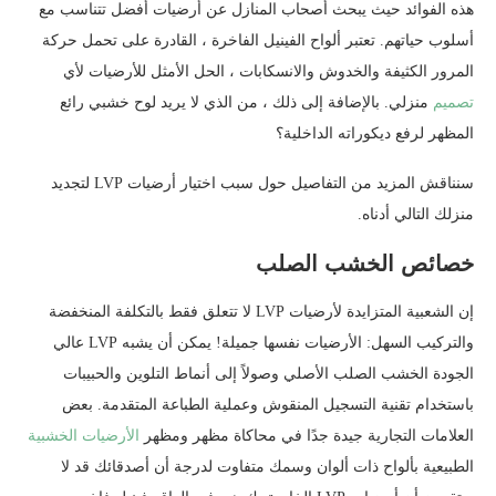
هذه الفوائد حيث يبحث أصحاب المنازل عن أرضيات أفضل تتناسب مع
أسلوب حياتهم. تعتبر ألواح الفينيل الفاخرة ، القادرة على تحمل حركة
المرور الكثيفة والخدوش والانسكابات ، الحل الأمثل للأرضيات لأي
تصميم
منزلي. بالإضافة إلى ذلك ، من الذي لا يريد لوح خشبي رائع
المظهر لرفع ديكوراته الداخلية؟
سنناقش المزيد من التفاصيل حول سبب اختيار أرضيات LVP لتجديد
منزلك التالي أدناه.
خصائص الخشب الصلب
إن الشعبية المتزايدة لأرضيات LVP لا تتعلق فقط بالتكلفة المنخفضة
والتركيب السهل: الأرضيات نفسها جميلة! يمكن أن يشبه LVP عالي
الجودة الخشب الصلب الأصلي وصولاً إلى أنماط التلوين والحبيبات
باستخدام تقنية التسجيل المنقوش وعملية الطباعة المتقدمة. بعض
العلامات التجارية جيدة جدًا في محاكاة مظهر ومظهر
الأرضيات الخشبية
الطبيعية بألواح ذات ألوان وسمك متفاوت لدرجة أن أصدقائك قد لا