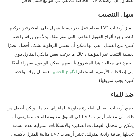
يعتقدون أن أرضيات LVP الخاصة بك هي في الواقع فينيل فاخر.
سهل التنصيب
تتميز أرضيات LVP بنظام قفل نقر بسيط يسهل على المحترفين تركيبها.
فائدة وجود ألواح الفينيل الفاخرة التي تنقر معًا ، بدلاً من ورقة واحدة
كبيرة من الفينيل ، هي أنها يمكن أن تحبس الرطوبة بشكل أفضل. نظرًا
لعملية التثبيت غير المؤلمة ، غالبًا ما يرغب بعض مالكي المنازل ذوي
الخبرة في معالجة هذا المشروع بأنفسهم. يمكن الوصول بسهولة أيضًا
إلى إصلاحات الأرضية باستخدام
الألواح الخشبية
(مقابل ورقة واحدة
كبيرة يجب تمزيقها).
ضد للماء
جميع أرضيات الفينيل الفاخرة مقاومة للماء إلى حد ما ، ولكن أفضل من
ذلك ، أن معظم أرضيات LVP في السوق مقاومة للماء ، مما يعني أنها
يمكن أن تتحمل الفيضانات الصغيرة والانسكابات المنزلية. هذه السمة
تجعلها إضافة رائعة لمنزلك. تعتبر أرضيات LVP مثالية للمنزل بأكمله ،