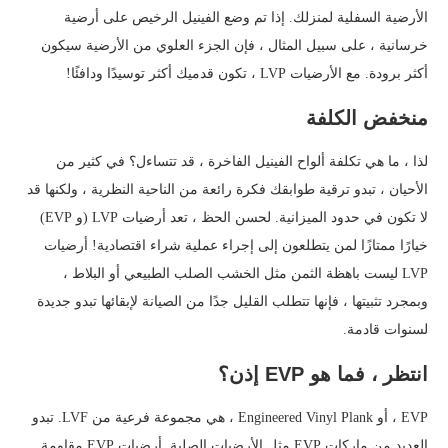
الأرضية السفلية لمنزلك. إذا تم وضع الفينيل الرخيص على أرضية
خرسانية ، على سبيل المثال ، فإن الجزء العلوي من الأرضية سيكون
أكثر برودة. مع الأرضيات LVP ، تكون قدميك أكثر توسيدًا ودافئًا!
منخفض الكلفة
لذا ، ما هي تكلفة ألواح الفينيل الفاخرة ، قد تتساءل؟ في كثير من
الأحيان ، تبدو ترقية طوابقك فكرة رائعة من الناحية النظرية ، ولكنها قد
لا تكون في حدود الميزانية. لحسن الحظ ، تعد أرضيات LVP (و EVP)
خيارًا ممتازًا لمن يتطلعون إلى إجراء عملية شراء اقتصادية! أرضيات
LVP ليست باهظة الثمن مثل الخشب الصلب الطبيعي أو البلاط ،
وبمجرد تثبيتها ، فإنها تتطلب القليل جدًا من الصيانة لإبقائها تبدو جديدة
لسنوات قادمة.
انتظر ، فما هو EVP إذن؟
EVP ، أو Engineered Vinyl Plank ، هي مجموعة فرعية من LVF. تبدو
العديد من ماركات EVP مثل الأرضيات الصلبة. أرضيات EVP مقاومة