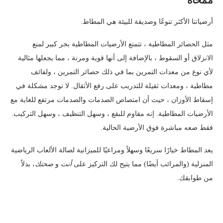
ممحاة
أرضياتنا الأكثر تنوعًا وصديقة للبيئة هي المطاط.
مثل الحصائر المطاطية ، تتمتع الأرضيات المطاطية بجر كبير لمنع
الانزلاق أو السقوط ، بالإضافة إلى أنها قوية ومرنة ، مما يجعلها مثالية
لأي نوع من معدات التمرين بما في ذلك حصائر التمرين ، ولفائف
مطاطية ، ومعدات ثقيلة للتدريب على رفع الأثقال. لا توجد مشكلة في
إسقاط الأوزان ، حيث أن امتصاص الصدمات والصدمات مرتفع للغاية مع
الأرضيات المطاطية. إنه مقاوم للبقع ، وسهل التنظيف ، وسهل التركيب.
فقط ضعه مباشرة فوق الأرضية الحالية.
يعد المطاط خيارًا سريعًا وسهلاً ومراعيًا للميزانية لصالة الألعاب الرياضية
المنزلية (والمرائب أيضًا) مما يتيح لك التركيز على
أنت
و
صحتك
، بدلاً
من طوابقك.