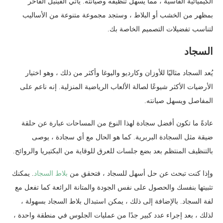
الكيميائية القاسية ، مما يسهل تنظيفه وصيانته. يأتي الفينيل الفاخر
بمظهر من الخشب أو البلاط ، وستجد مجموعة متنوعة من الأساليب
لتناسب تفضيلات التصميم الخاصة بك.
السجاد
يُعد السجاد مثاليًا للأوزان وكارديو واليوغا وأكثر من ذلك ، وهو اختيار
الأرضيات الأكثر شيوعًا لصالة الألعاب الرياضية المنزلية. إنه ناعم على
المفاصل ويسهل صيانته.
عادةً ما تكون أفضل سجادة لهذا النوع من المساحات عبارة عن حلقة
ضيقة مثل السجادة البربرية. كما هو الحال مع أي سجادة ، يوصى
بالتنظيف المنتظم بعد بضع جلسات للعرق للوقاية من البكتيريا والروائح.
وإذا كنت تبحث عن حل أسهل للسجاد ، فتحقق من
بلاط السجاد
. يمكنك
تثبيتها بنفسك والحصول على نفس الجودة والمتانة الرائعة كما تفعل مع
لفة السجاد. بالإضافة إلى ذلك ، يمكن استبدال بلاط السجاد بسهولة ،
لذلك ، بعد إجراء عدد كبير جدًا من عمليات الجلوس في منطقة واحدة ،