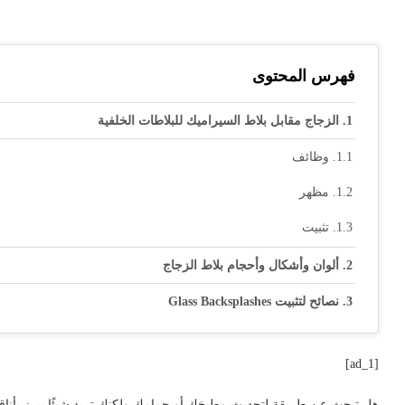
فهرس المحتوى
الزجاج مقابل بلاط السيراميك للبلاطات الخلفية
وظائف
مظهر
تثبيت
ألوان وأشكال وأحجام بلاط الزجاج
نصائح لتثبيت Glass Backsplashes
[ad_1]
هل تبحث عن طريقة لتحديث مطبخك أو حمامك ولكنك تريد شيئًا يبرز بأناقة؟