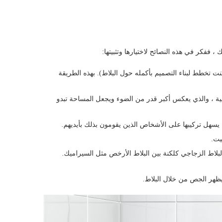
 ففكر في هذه النصائح لاختيارها وتثبيتها:
ى (إلا إذا كنت تخطط لبناء التصميم بأكمله حول البلاط). بهذه الطريقة
افية ، والذي يعكس أكبر قدر من الضوء ويجعل المساحة تبدو
سهل تركيبها على الأشخاص الذين يقومون بذلك بأيديهم.
يت.
لبلاط الزجاجي كلكنة بين البلاط الأرخص مثل السيراميك.
يظهر الجص من خلال البلاط.