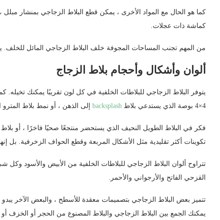
كما هو الحال مع المواد الأخرى ، يمكن قطع البلاط الزجاجي بمنشار مبلل ،
كماشة ذات عجلات.
من المهم تجنب المساحات المجوفة خلف البلاط الزجاجي المائل للخلف. ي
ألوان وأشكال وأحجام بلاط الزجاج
يتوفر البلاط الزجاجي للبلاطات الخلفية في كل لون تقريبًا يمكنك تخيله. كم
4×4 بوصة الذي يستدعي بلاط
backsplash
إلى الذهن ، أو نمط بلاط المترو ا
فكر في البلاط الطويل النحيف الذي يستحضر منتجعًا صحيًا فاخرًا ، أو بلاط
تكوينات أكثر تقليدية مثل الأشكال المربعة وقطع الحواف الزخرفية. بل 
تتراوح ألوان البلاط الزجاجي للبلاطات الخلفية من الأبيض والأسود وكل شيء
القزحي الفاتح والأرجواني والأحمر.
تتميز بعض البلاط الزجاجي بتصميمات معقدة للأسطح ، والبعض الآخر يبدو ناصع
يمكنك الجمع بين البلاط الزجاجي والبلاط المصنوع من الحجر أو الخزف أو