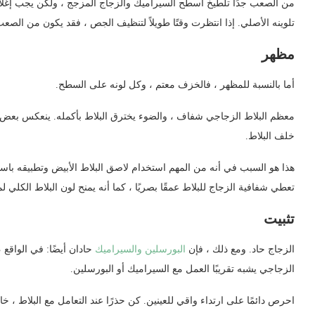
من الصعب جدًا تلطيخ أسطح السيراميك والزجاج المزجج ، ولكن يجب إغلا
تلوينه الأصلي. إذا انتظرت وقتًا طويلاً لتنظيف الجص ، فقد يكون من الصعب
مظهر
أما بالنسبة للمظهر ، فالخزف معتم ، وكل لونه على السطح.
معظم البلاط الزجاجي شفاف ، والضوء يخترق البلاط بأكمله. ينعكس بعض
خلف البلاط.
هذا هو السبب في أنه من المهم استخدام لاصق البلاط الأبيض وتطبيقه باستمر
تعطي شفافية الزجاج للبلاط عمقًا بصريًا ، كما أنه يمنح لون البلاط الكلي لمعانًا
تثبيت
الزجاج حاد. ومع ذلك ، فإن
البورسلين والسيراميك
حادان أيضًا: في الواقع 
الزجاجي يشبه تقريبًا العمل مع السيراميك أو البورسلين.
احرص دائمًا على ارتداء واقي للعينين. كن حذرًا عند التعامل مع البلاط ، 