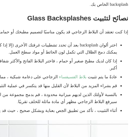
backsplash الخاص بك.
نصائح لتثبيت Glass Backsplashes
إذا كنت تعتقد أن البلاط الزجاجي قد يكون مناسبًا لتصميم مطبخك أو حمامك ،
اختر ألوان backsplash بعد أن تحدد تشطيبات غرفتك الأخر
يمكنك دمج الظلال التي تكمل لون الحائط أو مواد سطح العمل.
إذا كان لديك مطبخ صغير أو حمام ، فاختر البلاط الفاتح والأكثر شف
أكبر.
عادةً ما يتم تثبيت
بلاط الفسيفساء
الزجاجي على دعامة شبكية ، مما ي
قم بشراء المزيد من البلاط لأن القليل منها قد يتكسر في عملية التثب
بالنسبة لأولئك الذين لديهم ميزانية محدودة ، قم بدمج مجموعة من ا
سيرفع البلاط الزجاجي مظهر أي مادة مائلة للخلف تقريبًا.
أثناء التثبيت ، تأكد من تطبيق الجص بعناية وبشكل صحيح ، حيث قد 