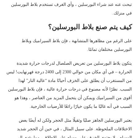
تبحث عنه عند شراء البورسلين ، وأي الغرف تستخدم بلاط البورسلين
في منزلك.
كيف يتم صنع بلاط البورسلين؟
على الرغم من مظاهرها المتشابهة ، فإن بلاط السيراميك وبلاط
البورسلين مختلفان تمامًا.
يتكون بلاط البورسلين من تعريض الصلصال لدرجات حرارة شديدة
الحرارة – في أي مكان من حوالي 2300 إلى 2400 درجة فهرنهايت! ليس
من المستغرب أن يطلق على الخزف أحيانًا مادة “عالية النار” لهذا
السبب. نظرًا لأنه مصنوع في درجات حرارة عالية ، فإن بلاط البورسلين
أقوى من السيراميك ويمكن أن يتحمل المزيد من العناصر ، وهذا هو
السبب في أنه غالبًا ما يكون خيارًا رائعًا للأرضيات الخارجية.
يعتبر البورسلين الجاهز صلبًا وثقيلًا مثل الحجر ولكن له أيضًا بعض
الاختلافات الملحوظة. على سبيل المثال ، في حين أن الحجر شديد
المسام ، لا يحتوي الخزف على مسام على الإطلاق ، مما يؤدي إلى