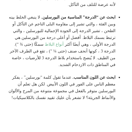
لأنه عرضة للتلف من التآكل.
ابحث عن “الدرجة” المناسبة من البورسلين.
لا ينبغي الخلط بينه
وبين الفئة ، والتي تشير إلى مقاومة البلى الناجم عن التآكل أو
الطحن ، تشير الدرجة إلى الجودة الإجمالية للبورسلين ، والتي
ترتبط بسمك البلاط. أفضل أو أعلى درجة من البورسلين هي
الدرجة الأولى ، وهي أيضًا أكثر
أنواع البلاط
سمكًا (حتى ¾ “).
الدرجة 3 ، كونها أنحف صنف (حتى ¼ “) ، تقع في الطرف الآخر
من الطيف. لا يُنصح باستخدام بلاط الدرجة 3 للأرضيات ، خاصة
في المناطق ذات الازدحام الشديد.
ابحث عن اللون المناسب.
عندما تقول كلمة “بورسلين” ، يفكر
معظم الناس على الفور في اللون الأبيض. لكن هل تعلم أن
البورسلين متوفر بالفعل في مجموعة متنوعة من المرح والألوان
والأنماط الجريئة؟ لا تشعر بأن عليك تقييد نفسك بالكلاسيكيات!