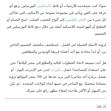
سواء كنت تستخدمه للأرضيات أو
بلاط
باكسبلاش
، البورسلين يرفع أي
غرفة على الفور ويأتي في مجموعة متنوعة من الأساليب التي تحاكي
كل شيء من
الحجر الطبيعي
إلى ألواح الخشب الصلب. امنح الحمام أو
المطبخ أو البهو لمسة كلاسيكية أنيقة من خلال دمج بلاط البورسلين في
التصميم.
لرؤية الأمثلة الجميلة في العمل ، استكشف
مكتشف التصميم الخاص
بي
، أو ابدأ محادثة مع أحد أعضاء فريقنا الودودين والمطلعين.
هل أنت مستعد لاتخاذ الخطوات التالية والتطلع إلى متجر البلاط؟ نحن
على استعداد للمساعدة!
اتصل
ديكورات
لندن
عبر الإنترنت اليوم ، أو
تفضل بزيارة أحد متاجرنا التي يزيد عددها عن 500 متجر
المواقع
لرؤية
منتجاتنا شخصيًا. مع المتاجر في جميع أنحاء الولايات المتحدة ، لم يكن
من السهل أو الأكثر ملاءمة إضفاء مظهر رائع على منزلك.
[ad_2]