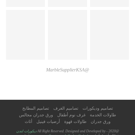
@MarbleSupplierKSA
تصاميم وديكورات
تصاميم الغرف
تصاميم المطابخ
طاولات الخدمة
غرف نوم أطفال
ورق جدران مجالس
ورق جدران
طاولات قهوة
أرضيات فينيل
أثاث
@2020 - All Right Reserved. Designed and Developed by
ديكورات لندن