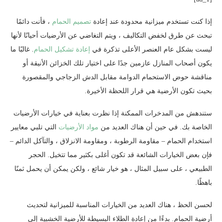
إذا كنت تستخدم ميزانية محدودة عند إعادة
تصميم الحمام
، فأنت دائمًا
تبحث عن طرق لخفض التكاليف ، ويتم التغاضي عن الأرضيات أحيانًا لأنها
ليست بشكل عام العنصر الأعلى تذكرة في
إعادة تشكيل الحمام
. غالبًا ما
يكون أصحاب المنازل عازمين جدًا على اختيار تلك الخزائن الأنيقة أو
مناقشة حوض الاستحمام الدوامة مقابل الدش الزجاجي والمقصورة
بحيث تكون الأرضية هي قرار اللحظة الأخيرة.
ستندهش من المدخرات الممكنة إذا نظرت بعناية في خيارات الأرضيات
الخاصة بك. في حين أن هناك العديد من
مواد الأرضيات
التي تلبي معايير
استخدام الحمام – مقاومة الرطوبة ، ومقاومة الانزلاق ، والتآكل الدائم –
فإن بعض الخيارات الشائعة قد تكون أغلى بكثير مما تتخيل. الحجر
الطبيعي ، على سبيل المثال ، هو خيار شائع ، ولكن يمكن أن يحمل ثمنًا
باهظًا.
لحسن الحظ ، هناك العديد من الخيارات المناسبة للميزانية لتحديث
أرضية الحمام. بدءًا من إعادة الطلاء البسيطة للأرضية الخشبية إلى