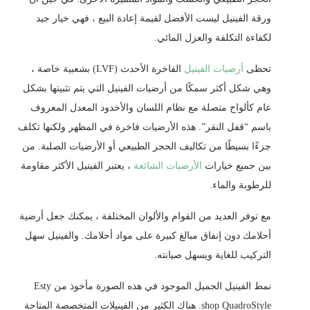
ورقة الفينيل ليست الأفضل لقيمة إعادة البيع ، فهي خيار جيد
لكفاءة التكلفة والعزل المائي.
تحظى
أرضيات الفينيل
الفاخرة الأحدث (LVF) بشعبية خاصة ،
وهي شكل أكثر سمكًا من أرضيات الفينيل التي يتم تثبيتها بشكل
عام كألواح متصلة مع نظام اللسان والأخدود المعدل المعروف
باسم “قفل النقر”. هذه الأرضيات فاخرة في المظهر ولكنها تكلف
جزءًا بسيطًا من تكاليف الحجر الطبيعي أو الأرضيات الصلبة. من
بين جميع خيارات
الأرضيات الشائعة
، يعتبر الفينيل الأكثر مقاومة
للرطوبة والماء.
مع توفر العديد من القوام والألوان المختلفة ، يمكنك جعل أرضية
أحلامك دون إنفاق مبالغ كبيرة على مواد أحلامك. والفينيل سهل
التركيب للغاية ويسهل صيانته.
نمط الفينيل الجميل الموجود في هذه الصورة مأخوذ من Esty
shop QuadroStyle. هناك الكثير من الفينيلات المتخصصة المتاحة