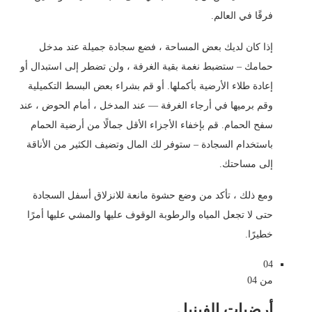
فرقًا في العالم.
إذا كان لديك بعض المساحة ، فضع سجادة جميلة عند مدخل
حمامك – ستضبط نغمة بقية الغرفة ، ولن تضطر إلى استبدال أو
إعادة طلاء الأرضية بأكملها. أو قم بشراء بعض البسط التكميلية
وقم برميها في أرجاء الغرفة — عند المدخل ، أمام الحوض ، عند
سفح الحمام. قم بإخفاء الأجزاء الأقل جمالًا من أرضية الحمام
باستخدام السجادة – ستوفر لك المال وتضيف الكثير من الأناقة
إلى مساحتك.
ومع ذلك ، تأكد من وضع حشوة مانعة للانزلاق أسفل السجادة
حتى لا تجعل المياه والرطوبة الوقوف عليها والمشي عليها أمرًا
خطيرًا.
04
من 04
أرضيات الفينيل