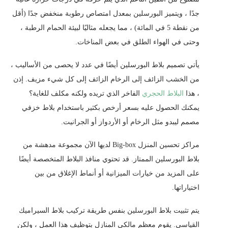
جدًا ، ويتميز البورسلين بمعدل امتصاص رطوبة منخفض جدًا (أقل
من نقطة 5 في المائة) ، مما يجعله مثاليًا لبيئة الحمام الرطبة ،
وحتى في الهواء الطلق في بعض المناخات.
يأتي تصميم بلاط البورسلين أيضًا في عدد لا يحصى من الأساليب ،
من الخشب الزائف إلى الرخام الزائف إلى كل شيء مزيف. إذن
، هذا
البلاط الحجري
الفاخر الذي تريده ولكنه مكلف للغاية؟
يمكنك الحصول عليه بسعر أرخص بكثير باستخدام بلاط خزفي
مصمم ليبدو مثل الرخام أو الأردواز أو الجرانيت.
مراكز تحسين المنزل Big-box لديها الآن مجموعة مدهشة من
بلاط البورسلين الممتاز. قد تحتوي منافذ البلاط المتخصصة أيضًا
على المزيد من خيارات الميزانية أو أنماط الإغلاق من بين
اختياراتها.
يتم تثبيت بلاط البورسلين بنفس طريقة تركيب بلاط السيراميك
القياسي. يقوم معظم مالكي المنازل بتوظيف هذا العمل ، ولكن