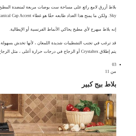
Sky. ولكن ما يمنح هذا العداد طابعه حقًا هو غطاء Botanical Cap Accent مقاس 3 × 7 بوصة.
إنه بلاط مبهرج لأي مطبخ يحاكي الأنماط الفرنسية أو الإيطالية.
يتم إطلاق Crystaltex أو الزجاج في درجات حرارة أعلى ، مثل الزجاج على الأجسام الزجاجية والخزفية “.
03
من 11
بلاط بيج كبير