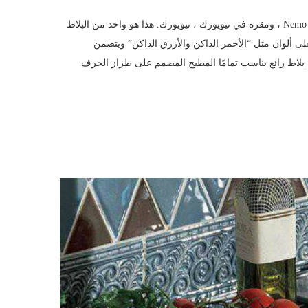
يأتي البلاط الموجود على منضدة المطبخ هذا من مصنع حرفي ، Nemo Tile ، ومقره في نيويورك ، نيويورك. هذا هو واحد من البلاط
، والذي يصفونه بأنه يحتوي على ألوان مثل “الأحمر الداكن والأزرق الداكن” ويتضمن
هذا بلاط رائع يناسب تمامًا المطبخ المصمم على طراز الحرف