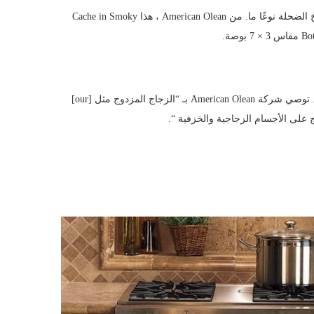
بلاط أزرق لامع رائع على مساحة ست بوصات مربعة لمنضدة المطبخ الضحلة نوعًا ما. من American Olean ، هذا Cache in Smoky
قد ترغب في تجنب التشطيبات شديدة اللمعان ، لأنها تخدش بسهولة. توصي شركة American Olean بـ “الزجاج المزدوج مثل [our]