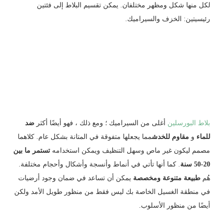
لكل منها شكل ومظهر مختلفان. يمكن تقسيم البلاط إلى فئتين
رئيسيتين: الخزف والسيراميك.
بلاط البورسلين
أغلى من السيراميك ؛ ومع ذلك ، فهو أيضًا أكثر
ضد
للماء
و
مقاوم للخدش
مما يجعلها متفوقة في المتانة بشكل عام. كلاهما
مصمم ليكون غير ماص وسهل التنظيف ويمكن استخدامه
تستمر ما بين
20-50 سنة
. كما أنها تأتي في أنماط وأنسجة وأشكال وأحجام مختلفة.
هُم
طبيعة متنوعة ومخصصة
يمكن أن تساعد في ضمان وجود أرضيات
في منطقة الغسيل الخاصة بك ليس فقط من منظور طويل الأمد ولكن
أيضًا من منظور الأسلوب.