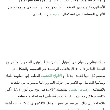
والمطبخ والحمام. يمكنك الاختيار من بين أ
مجموعة متنوعة من
الأساليب
يكرر مظهر الخشب الصلب والحجر والبلاط في مجموعة من
الألوان للمساعدة في استكمال
تصميم
منزلك الحالي.
هناك نوعان رئيسيان من الفينيل الفاخر: بلاط الفينيل الفاخر (LVT) ولوح
الفينيل الفاخر (LVP). الاختلافات الرئيسية هي التصميم والشكل. تم
تصميم كل منها لتقليد البلاط أو
الألواح الخشبية
الصلبة. إنها مقاومة للماء
ويمكنها التعامل مع الكثير من حركة المرور لأنها مصنوعة من
طبقات
بلاستيكية
.
أرضيات الفينيل
الهندسية (EVF) هي نوع من أنواع LVP الأكثر
تكلفة – ولكن مع هذه التكلفة الإضافية تأتي قوة إضافية و
متانة
.
بالإضافة إلى ذلك ، تم تصميم معين المنظر الإلكتروني (EVF) ليبدو أشبه