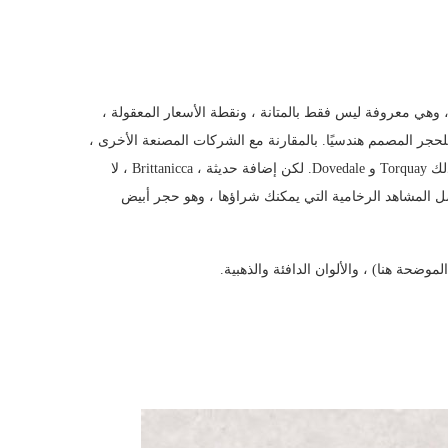
ز ، وهي معروفة ليس فقط بالمتانة ، ونقطة الأسعار المعقولة ،
للحجر المصمم هندسيًا. بالمقارنة مع الشركات المصنعة الأخرى ،
كان لدى Cambria منذ فترة طويلة ما يشبه الرخام الأبيض ، بما في ذلك Torquay و Dovedale. لكن إضافة حديثة ، Brittanicca ، لا
ضل المشاهد الرخامية التي يمكنك شراؤها ، وهو حجر أبيض
لموضحة هنا) ، والألوان الدافئة والذهبية.