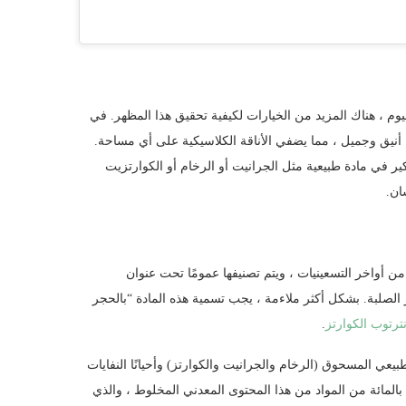
وم ، هناك المزيد من الخيارات لكيفية تحقيق هذا المظهر. في
ا أنيق وجميل ، مما يضفي الأناقة الكلاسيكية على أي مساحة.
ير في مادة طبيعية مثل الجرانيت أو الرخام أو الكوارتزيت
ان.
 أواخر التسعينيات ، ويتم تصنيفها عمومًا تحت عنوان
 الصلبة. بشكل أكثر ملاءمة ، يجب تسمية هذه المادة “بالحجر
ترتوب الكوارتز
.
عي المسحوق (الرخام والجرانيت والكوارتز) وأحيانًا النفايات
الصناعية (بلاط السيراميك والزجاج والمرايا وما إلى ذلك). يتكون حوالي 90 بالمائة من المواد من هذا المحتوى المعدني المخلوط ، والذي