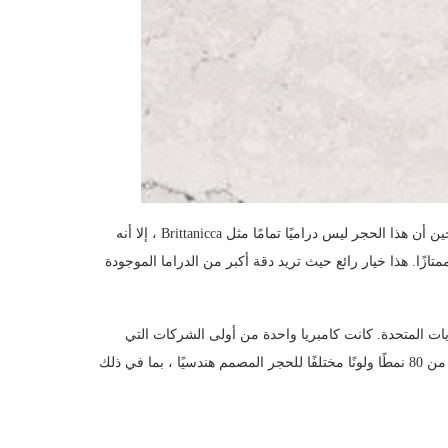
يقدم Cambria أيضًا محتالًا مقنعًا ثانيًا من الرخام الأبيض – Ella. في حين أن هذا الحجر ليس دراميًا تمامًا مثل Brittanicca ، إلا أنه
متازًا. هذا خيار رائع حيث تريد دقة أكبر من الدراما الموجودة
لايات المتحدة. كانت كامبريا واحدة من أولى الشركات التي
أنتجت هذا النوع من الأحجار الهندسية وتعتبر منتجًا رئيسيًا. يقدم أكثر من 80 نمطًا ولونًا مختلفًا للحجر المصمم هندسيًا ، بما في ذلك