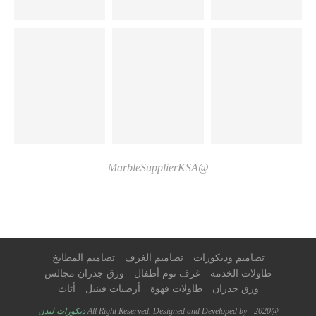
@MarbleSupplierKSA
تصاميم وديكورات
تصاميم الغرف
تصاميم المطابخ
طاولات الخدمة
غرف نوم أطفال
ورق جدران مجالس
ورق جدران
طاولات قهوة
أرضيات فينيل
أثاث
@2020 - All Right Reserved. Designed and Developed by
ديكورات لندن