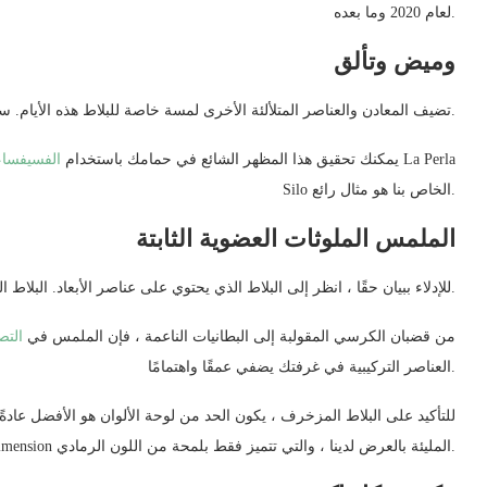
لعام 2020 وما بعده.
وميض وتألق
تضيف المعادن والعناصر المتلألئة الأخرى لمسة خاصة للبلاط هذه الأيام. ستجد بلاطًا به خطوط ذهبية لامعة وبقع من الأحجار الكريمة.
يمكنك تحقيق هذا المظهر الشائع في حمامك باستخدام
الفسيفساء
Silo الخاص بنا هو مثال رائع.
الملمس الملوثات العضوية الثابتة
للإدلاء ببيان حقًا ، انظر إلى البلاط الذي يحتوي على عناصر الأبعاد. البلاط المتعرج والمزخرف والمخدد هو كل الغضب الآن.
من قضبان الكرسي المقولبة إلى البطانيات الناعمة ، فإن الملمس في
التص
العناصر التركيبية في غرفتك يضفي عمقًا واهتمامًا.
للتأكيد على البلاط المزخرف ، يكون الحد من لوحة الألوان هو الأفضل عادةً
تحقق من ذلك في مربعات Dimension المليئة بالعرض لدينا ، والتي تتميز فقط بلمحة من اللون الرمادي.