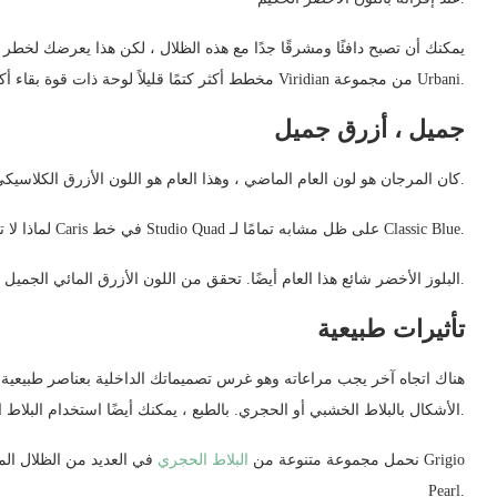
يمكنك أن تصبح دافئًا ومشرقًا جدًا مع هذه الظلال ، لكن هذا يعرضك لخطر 
مخطط أكثر كتمًا قليلاً لوحة ذات قوة بقاء أكبر. تحقق من المرجان الأرضي والأخضر المستخدم في أسلوب Viridian من مجموعة Urbani.
جميل ، أزرق جميل
كان المرجان هو لون العام الماضي ، وهذا العام هو اللون الأزرق الكلاسيكي. وفقًا لبانتون ، يعكس هذا الظل السلام والاستقرار.
لماذا لا تفكر في اللون الأزرق لتصميم حمامك إذن؟ يحتوي تصميم Caris في خط Studio Quad على ظل مشابه تمامًا لـ Classic Blue.
البلوز الأخضر شائع هذا العام أيضًا. تحقق من اللون الأزرق المائي الجميل لأرضية الحمام التي صممناها.
تأثيرات طبيعية
هناك اتجاه آخر يجب مراعاته وهو غرس تصميماتك الداخلية بعناصر طبيعية
الأشكال بالبلاط الخشبي أو الحجري. بالطبع ، يمكنك أيضًا استخدام البلاط المصنوع من الحجر الحقيقي.
نحمل مجموعة متنوعة من
البلاط الحجري
في العديد من الظلال المختلف
Pearl.