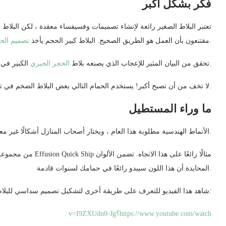
فكر بشكل اكبر
تعتبر البلاط الصغير رائعة لإنشاء تصميمات وفسيفساء معقدة ، لكن البلاط الك
عن طريق العاصفة.
مقتنعون بأن العمل هو الطريق الصحيح. البلاط كبير الحجم يأخذ
تصميم الح
الكبير في الصورة أدناه.
تحقق من البيان المثير للإعجاب الذي يصنعه بلاط
الحجر الجيري
لا تخف من أن تصبح أكبر! يستخدم الحمام التالي بعض البلاط الضخم في تصميم الأرضية.
ما وراء المستطيل
الأنماط الهندسية مطلوبة هذا العام ، ويختار أصحاب المنازل أشكالًا غير معتادة قليلاً بدلاً من المربعات والمستطيلات الأساسية.
المحايدة أن هذا اللون سيبدو رائعًا في حمامك لسنوات قادمة.
شاهد هذا الفيديو للتعرف على طريقة أخرى لتشكيل تصميم سداسي للبلاط:
https://www.youtube.com/watch؟v=I9ZXUdn0-Jg