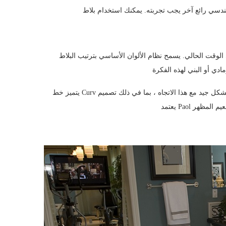
الوقت الحالي. يسمح نظام الألوان الأساسي بترتيب البلاط
يتميز خط Curv الخاص بنا بالعديد من الأنماط التي من شأنها أن تعمل بشكل جيد مع هذا الاتجاه ، بما في ذلك تصميم Paol الموضح أدناه.