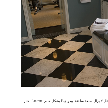
اختار Pantone المرجان باعتباره لون العام لعام 2019 ، لذا فليس من المستغرب أن هذا الظل لا يزال سلعة ساخنة. يبدو جيدًا بشكل خاص