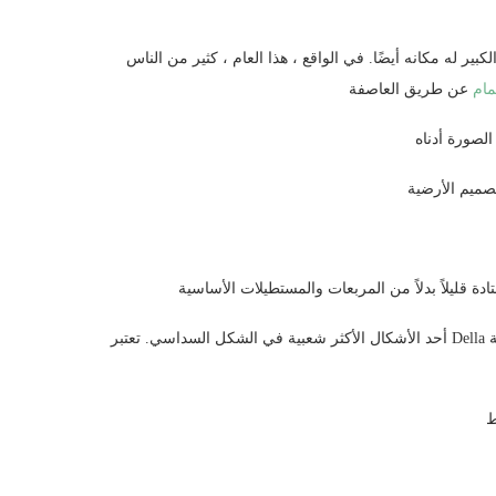
بير له مكانه أيضًا. في الواقع ، هذا العام ، كثير من الناس
مام
أحد الأشكال الأكثر شعبية في الشكل السداسي. تعتبر Della من مجموعة Effusion Quick Ship مثالًا رائعًا على هذا الاتجاه. تضمن الألوان