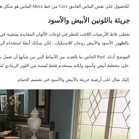
الماس هو شكل هندسي رائع آخر يجب تجربته. يمكنك استخدام بلاط Mirra من خط Curv للحصول على نقش الماس الغامق.
جريئة باللونين الأبيض والأسود
تحظى بلاط الأرضيات اللافت للنظر في لوحات الألوان المحايدة بشعبية في 
بالظهور. الأسود والأبيض زوجان كلاسيكيان ، لكن يمكنك أيضًا استخدام الرمادي أو البني لهذه الفكرة.
يعتمد Paol على مخطط أبيض وأسود ولكنه يستخدم فقط لمسة من اللون الرمادي لتنعيم المظهر.
إليك مثال على أرضية جريئة بالأبيض والأسود في تصميم الحمام.