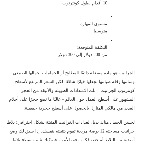
10 أقدام بطول كونترتوب
مستوى المهارة:
متوسط
التكلفة المتوقعة:
من 200 دولار إلى 300 دولار
الجرانيت هو مادة مفضلة دائمًا للمطابخ أو الحمامات. جمالها الطبيعي
ومتانتها وقلة صيانتها تجعلها خيارًا شائعًا. لكن السعر المرتفع لأسطح
كونترتوب الجرانيت – تلك الامتدادات الطويلة والأنيقة من الحجر
المشهور على أسطح العمل حول العالم – غالبًا ما تضع حجرًا على أحلام
العديد من مالكي المنازل بالحصول على أسطح حجرية حقيقية.
لحسن الحظ ، هناك بديل لعدادات الغرانيت المثبتة بشكل احترافي: بلاط
جرانيت مساحته 12 بوصة مربعة تقوم بتثبيته بنفسك. إذا سبق لك وضع
أرضية من البلاط أو حتى فكرت في الأمر ، فيمكنك تثبيت سطح بلاط