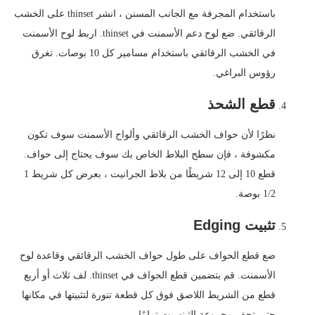
باستخدام المجرفة مع الجانب المسنن ، انشر thinset على الخشب
الرقائقي. ضع لوح دعم الأسمنت في thinset. اربط لوح الأسمنت
في الخشب الرقائقي باستخدام مسامير كل 10 بوصات. تغرق
رؤوس البراغي.
قطع الشحذ
نظرًا لأن حواف الخشب الرقائقي وألواح الأسمنت سوف تكون
مكشوفة ، فإن سطح البلاط الخاص بك سوف يحتاج إلى حواف.
قطع 10 إلى 12 شريطًا من بلاط الجرانيت ، بعرض كل شريط 1
1/2 بوصة.
تثبيت Edging
ضع قطع الحواف على طول حواف الخشب الرقائقي وقاعدة لوح
الأسمنت. قم بتضمين قطع الحواف في thinset. لف ثلاث أو أربع
قطع من الشريط اللاصق فوق كل قطعة تنورة لتثبيتها في مكانها
حتى تجف مجموعة الثينسيت تمامًا.