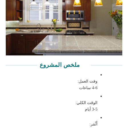
انتشر Thinset
وضع البلاط
أضف الجص
ملخص المشروع
وقت العمل:
4-6 ساعات
الوقت الكلي:
3-5 أيام
أَثْمَر: