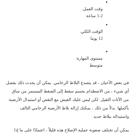
جص المفاصل
وقت العمل:
1-2 ساعة
ختم الجص والأرضية
الوقت الكلي:
12 يوما
مستوى المهارة:
متوسط
في بعض الأحيان ، قد يتصدع البلاط الرخامي. يمكن أن يحدث ذلك بفضل
أي شيء ، من الاصطدام بجسم سقط إلى الضغط المستمر من ساق
من الأثاث الثقيل. لكن ليس عليك العيش مع النقص أو استبدال الأرضية
بأكملها. بدلاً من ذلك ، يمكنك إزالة بلاط الأرضية الرخامي التالف
واستبداله ببلاط جديد.
يمكن أن تختلف صعوبة عملية الإصلاح هذه قليلاً ، اعتمادًا على ما إذا