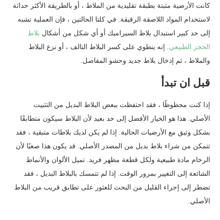
كانت الأرضية مثبتة بطبقة تقليدية من الملاط ، أو بالطريقة الأكثر حداثة
لاستخدام المواد اللاصقة الرقيقة. في كلتا الحالتين ، فإن العملية تشبه
إلى حد كبير استبدال بلاط السيراميك أو أي شكل من أشكال
بلاط
الحجر الطبيعي
. إنه ينطوي على كسر البلاط التالف ، أو نزع البلاط
والملاط ، ثم إدخال بلاط جديد وحشو المفاصل.
قبل ان تبدأ
إذا كنت محظوظًا ، فقد احتفظت ببعض البلاط البديل من التثبيت
الأصلي. هذا هو الخيار الأفضل إلى حد بعيد لأن البلاط سيكون متطابقًا
بشكل وثيق مع الأرضيات الحالية. إذا لم يكن لديك بلاطات متبقية ، فقد
تتمكن من شراء بلاط بديل من المصدر الأصلي. قد يكون هذا صعبًا لأن
الرخام مادة طبيعية ولكل قطعة مظهر فريد. تميل الألوان والأنماط
الشائعة إلى التغيير بمرور الوقت. إذا لم تتمسك بالبلاط البديل ، فقد
تضطر إلى إجراء القليل من البحث للعثور على تطابق قريب من البلاط
الأصلي.