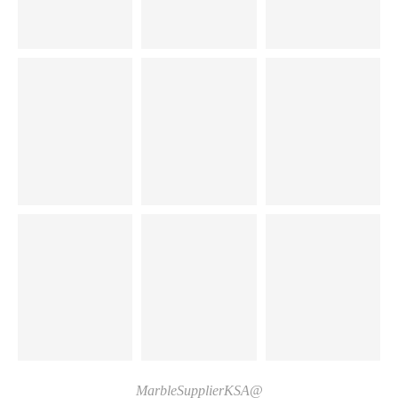
@MarbleSupplierKSA