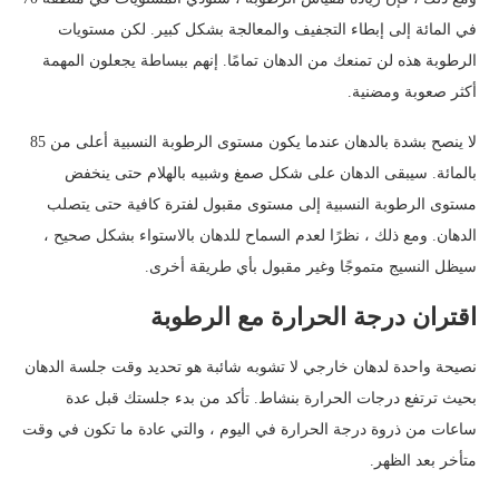
في المائة إلى إبطاء التجفيف والمعالجة بشكل كبير. لكن مستويات
الرطوبة هذه لن تمنعك من الدهان تمامًا. إنهم ببساطة يجعلون المهمة
أكثر صعوبة ومضنية.
لا ينصح بشدة بالدهان عندما يكون مستوى الرطوبة النسبية أعلى من 85
بالمائة. سيبقى الدهان على شكل صمغ وشبيه بالهلام حتى ينخفض ​​
مستوى الرطوبة النسبية إلى مستوى مقبول لفترة كافية حتى يتصلب
الدهان. ومع ذلك ، نظرًا لعدم السماح للدهان بالاستواء بشكل صحيح ،
سيظل النسيج متموجًا وغير مقبول بأي طريقة أخرى.
اقتران درجة الحرارة مع الرطوبة
نصيحة واحدة لدهان خارجي لا تشوبه شائبة هو تحديد وقت جلسة الدهان
بحيث ترتفع درجات الحرارة بنشاط. تأكد من بدء جلستك قبل عدة
ساعات من ذروة درجة الحرارة في اليوم ، والتي عادة ما تكون في وقت
متأخر بعد الظهر.