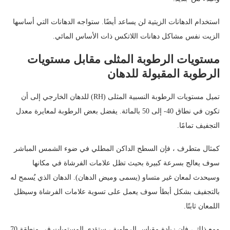
استخدام الدهانات الزيتية لن يساعد أيضًا. ستواجه الدهانات التي أساسها
الزيت نفس مشاكل دهانات اللاتكس ذات الأساس المائي.
مستويات الرطوبة المثلى مقابل مستويات
الرطوبة المقبولة للدهان
تميل مستويات الرطوبة النسبية المثلى (RH) للدهان الخارجي إلى أن
تكون في نطاق 40- إلى 50 بالمائة. يفضل بعض الرطوبة لمعايرة معدل
التجفيف تمامًا.
كمثال متطرف ، فإن السطح الداكن المطلي في ضوء الشمس المباشر
سوف يعالج بسرعة كبيرة بحيث تظل علامات الفرشاة في مكانها
وسيحدث لمعان غير متساو (يسمى وميض الدهان). الدهان الذي يُسمح له
بالتجفيف بشكل أبطأ سوف يعمل على تسوية علامات الفرشاة وسيظل
اللمعان ثابتًا.
ومع ذلك ، فإن زيادة مقياس الرطوبة ، ستؤدي المستويات في منطقة 70