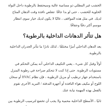
الخشب غير المطلي ذو مسامية عالية وسيحتفظ بالرطوبة داخل النواة
الخلوية للخشب ، حتى لو بدا جافًا. تتقلص نافذة وقت الدهان المتاح
لديك. في مثل هذه المواقف ، غالبًا لا يكون لديك خيار سوى انتظار
موسم أكثر دفئًا وجفافًا.
هل تتأثر الدهانات الداخلية بالرطوبة؟
يعد الدهان الداخلي أمرًا مختلفًا ، لذلك نادرًا ما تتأثر الجدران الداخلية
بالرطوبة.
أولاً وقبل كل شيء ، يعني التكييف الداخلي أنه يمكن التحكم في
مستويات الرطوبة. حتى إذا كنت لا تتحكم صراحة في رطوبة المنزل
باستخدام جهاز ترطيب أو مزيل الرطوبة ، فإن نظام HVAC أو سخان
اللوح أو مكيف هواء النافذة أو أجهزة التدفئة / التبريد الأخرى تقوم
بالفعل بهذه المهمة نيابة عنك.
ثانيًا ، الأسطح الداخلية محمية ولا يجب أن تخضع لترسيب الرطوبة بين