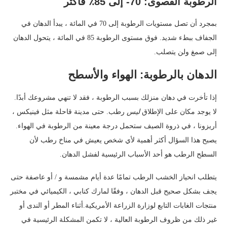
الرطوبة القصوى: 70- إلى 85٪ فأكثر
بمجرد أن تصل مستويات الرطوبة إلى 70 في المائة ، يبدأ الدهان في
الجفاف ببطء شديد. فوق مستوى الرطوبة 85 في المائة ، يتحول الدهان
إلى صمغ ولن يتصلب.
الدهان بالرطوبة: الهواء والأسطح
إذا تأخرت في دهان منزلك بسبب الرطوبة ، فقد لا تنهي مشروعك أبدًا.
لا يوجد مكان على الإطلاق
ليس
رطب. حتى مدينة قاحلة مثل فينيكس ،
أريزونا ، في ذروة الصيف ستحمل درجة معينة من الرطوبة في الهواء.
يصبح هذا السؤال أكثر أهمية لأي شخص يعيش في مناخ رطب لأن
السطح الرطب هو أحد الأسباب الرئيسية لفشل الدهان.
يتطلب انحياز الخشب الرطب تمامًا عدة أيام مشمسة و / أو عاصفة حتى
يجف بشكل صحيح قبل الدهان ، وفقًا لمارك كنابي ، الكيميائي في مختبر
منتجات الغابات التابع لوزارة الزراعة الأمريكية.
أثناء المطر أو الندى أو
غير ذلك من ظروف الرطوبة العالية ، لا تكمن المشكلة الرئيسية في