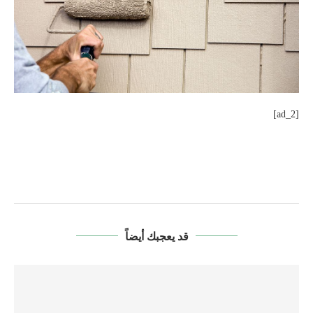
[ad_2]
قد يعجبك أيضاً