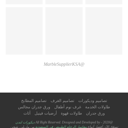
@MarbleSupplierKSA
تصاميم وديكورات
تصاميم الغرف
تصاميم المطابخ
طاولات الخدمة
غرف نوم أطفال
ورق جدران مجالس
ورق جدران
طاولات قهوة
أرضيات فينيل
أثاث
@2020 - All Right Reserved. Designed and Developed by
ديكورات لندن
تسوّق الآن أفضل أنواع
مغاسل الرخام الطبيعي في السعودية
من ماربلي. شحن