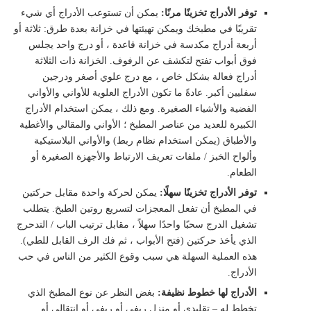
توفر الأدراج تخزينًا مرنًا:
يمكن أن تستوعب الأدراج أي شيء
تقريبًا في مطبخك ويمكن تهيئتها في خزانة بعدة طرق: ثلاثة أو
أربعة أدراج مكدسة في خزانة قاعدة ، أو درج واحد يجلس
فوق أبواب تفتح لتكشف عن الرفوف. الخزانة ذات الثلاثة
أدراج فعالة بشكل خاص ، مع درج علوي أصغر ودرجين
سفليين أكبر. عادةً ما تكون الأدراج العلوية للأواني والأواني
الفضية والأشياء الصغيرة. ومع ذلك ، يمكن استخدام الأدراج
الكبيرة للعديد من عناصر المطبخ ؛ الأواني والمقالي والأغطية
والأطباق (يمكن استخدام نظام ربط) والأواني البلاستيكية
وألواح الخبز / ملفات تعريف الارتباط والأجهزة الصغيرة أو
الطعام.
توفر الأدراج تخزينًا سهلًا:
يمكن لحركة واحدة مقابل حركتين
في المطبخ أن تفعل المعجزات لتسريع روتين الطبخ. يتطلب
تشغيل الدرج سحبًا واحدًا سهلاً ، مقابل ترتيب الباب / التدحرج
الذي يأخذ حركتين (فتح الأبواب ، ثم فك الرف القابل للطي).
هذه العملية السهلة هي سبب وقوع الكثير من الناس في حب
الأدراج.
الأدراج لها خطوط نظيفة:
بغض النظر عن نوع المطبخ الذي
تخطط له – تقليدي أو منزل ريفي أو ريفي أو انتقالي أو