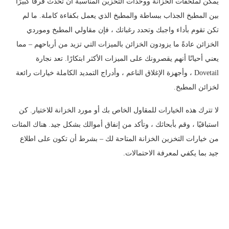
يمكن لملحقات الخزانة ووحدات التخزين المناسبة أن تحدث فرقًا كبيرًا
بين المطبخ الجذاب ببساطة والمطبخ الذي يعمل بكفاءة كاملة. ما لم
تكن تقوم بأداء واجبك وتحدد رغباتك ، فإن مقاولي المطبخ وموردي
الخزائن عادةً ما يزودون الخزائن بالميزات التي تزيد من أرباحهم – مما
يعني أحيانًا أنهم يقصرونك على الميزات الأكثر ابتكارًا. تعد نجارة
Dovetail ، وأجهزة الإغلاق الناعم ، وأدراج التمديد الكاملة خيارات رائعة
لخزائن المطبخ.
لا تترك هذه الخيارات للمقاول الخاص بك أو مورد الخزانة للاختيار. كن
استباقيًا ، وقم بأبحاثك ، وتأكد من إنفاق أموالك بشكل جيد. هناك المئات
من خيارات التخزين الخزانة المتاحة لك – بشرط أن تكون على اطلاع
جيد بما يكفي لمعرفة الاحتمالات.