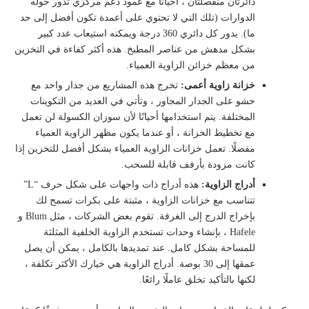
دائرتان منفصلتان ، أحيانًا مع عمود دعم مركزي تدور حوله
الدوارات (تلك التي لا تحتوي على أعمدة تكون أفضل إلى حد
ما). يدور كل دائري 360 درجة ويمكنه استيعاب عدد كبير
بشكل مدهش من عناصر المطبخ. هذه أكثر كفاءة في التخزين
من معظم خزائن الزاوية العمياء.
خزانة زاوية أعمى:
تخرج هذه المشاريع من جدار واحد مع
حشو على الجدار المجاور ، وتأتي في العديد من التكوينات
المختلفة. يتم استخدامها أحيانًا لأن سوزان الكسولة لن تعمل
مع تخطيط الخزانة ، أو عندما يكون مظهر الزاوية العمياء
مفضلًا. تعمل خزانات الزاوية العمياء بشكل أفضل للتخزين إذا
كانت مزودة بأرفف قابلة للسحب.
أدراج الزاوية:
هذه أدراج ذات واجهات على شكل حرف “L”
تتناسب مع خزانات الزاوية ، مثبتة على بكرات تسمح لك
بإخراج الدرج إلى الغرفة. تقوم بعض الشركات ، مثل Blum و
Hafele ، بإنشاء وحدات تستخدم الزاوية الخلفية المثلثة
للمساحة بشكل كامل. عند تمديدها بالكامل ، يمكن أن يصل
عمقها إلى 30 بوصة. أدراج الزاوية هي خيارك الأكثر تكلفة ،
لكنها بالتأكيد تخلق عاملًا رائعًا.