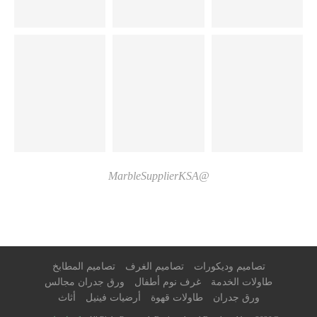
@MarbleSupplierKSA
تصاميم وديكورات
تصاميم الغرف
تصاميم المطابخ
طاولات الخدمة
غرف نوم أطفال
ورق جدران مجالس
ورق جدران
طاولات قهوة
أرضيات فينيل
أثاث