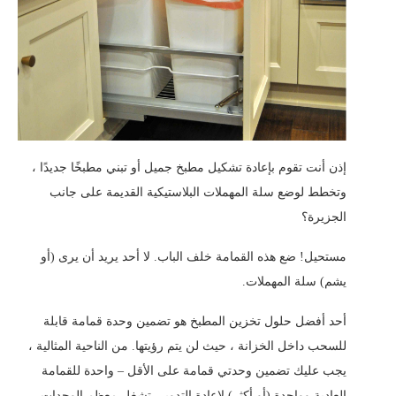
إذن أنت تقوم بإعادة تشكيل مطبخ جميل أو تبني مطبخًا جديدًا ،
وتخطط لوضع سلة المهملات البلاستيكية القديمة على جانب
الجزيرة؟
مستحيل! ضع هذه القمامة خلف الباب. لا أحد يريد أن يرى (أو
يشم) سلة المهملات.
أحد أفضل حلول تخزين المطبخ هو تضمين وحدة قمامة قابلة
للسحب داخل الخزانة ، حيث لن يتم رؤيتها. من الناحية المثالية ،
يجب عليك تضمين وحدتي قمامة على الأقل – واحدة للقمامة
العادية وواحدة (أو أكثر) لإعادة التدوير. تشغل معظم الوحدات