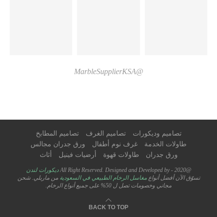
@MarbleSupplierKSA
تصاميم وديكورات
تصاميم الغرف
تصاميم المطابخ
طاولات الخدمة
غرف نوم أطفال
ورق جدران مجالس
ورق جدران
طاولات قهوة
أرضيات فينيل
أثاث
@2020 - All Right Reserved. Designed and Developed by
ديكورات لندن
تسوّق الآن أفضل أنواع
مغاسل الرخام الطبيعي في السعودية
من ماربلي. شحن
مجاني وخصومات تصل ل 50% على جميع أنواع الرخام.
BACK TO TOP