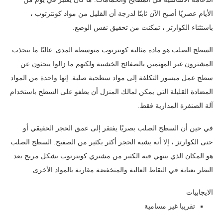
الأيام عصريًا أصبح الآن ثابتًا لدرجة أن القليل من مواد كونترتوب ،
باستثناء الكوارتز ، تمكنت من تحقيق نفس الوضع.
السطح الصلب هو مادة مثالية كونترتوب متوسطة المدى. غالبًا ما ينجذب
المشترون غير المهتمين بالصفائح الخشبية ولكنهم ما زالوا يبحثون عن
سطح عمل ميسور التكلفة إلى مواد سطحية صلبة. إنها واحدة من المواد
المضادة القليلة التي يمكن لمالك المنزل أن يطفو على السطح باستخدام
آلة الصنفرة المدارية فقط.
في حين أن السطح الصلب بصريًا يفتقر إلى عمق الحجر الحقيقي أو
حتى الكوارتز ، إلا أنه يشبه الحجر أكثر بكثير من الصفيح. السطح الصلب
هو المكان الذي ينتهي فيه الكثير من مشتري كونترتوب بشكل مريح بعد
النظر بعناية في النقاط العالية والمنخفضة مقارنة بالمواد الأخرى.
الايجابيات
تقريبا غير مسامية