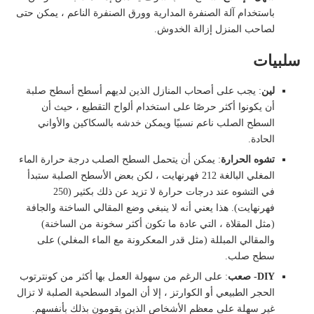
باستخدام آلة الصنفرة المدارية وورق الصنفرة الناعم ، يمكن حتى
لصاحب المنزل إزالة الخدوش.
سلبيات
لين
: يجب على أصحاب المنازل الذين لديهم أسطح أسطح صلبة
أن يكونوا أكثر حرصًا على استخدام ألواح التقطيع ، حيث أن
السطح الصلب ناعم نسبيًا ويمكن خدشه بالسكاكين والأواني
الحادة.
تشوه الحرارة
: يمكن أن يتحمل السطح الصلب درجة حرارة الماء
المغلي البالغة 212 فهرنهايت ، لكن بعض الأسطح الصلبة ستبدأ
في التشوه عند درجات حرارة لا تزيد عن ذلك بكثير (250
فهرنهايت). هذا يعني أنه لا ينبغي وضع المقالي الساخنة والجافة
(مثل المقلاة ، التي عادة ما تكون أكثر سخونة من الساخنة)
والمقالي المبللة (مثل قدر المعكرونة مع الماء المغلي) على
سطح صلب.
DIY- صعب
: على الرغم من سهولة العمل بها أكثر من كونترتوب
الحجر الطبيعي أو الكوارتز ، إلا أن المواد السطحية الصلبة لا تزال
غير سهلة على معظم الأشخاص الذين يقومون بذلك بأنفسهم.