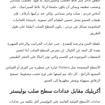
البعض الآخر مثل بلاط الخشب والسيراميك له قيود. الخشب مسامي
ويصعب تنظيفه ويمكن أن يكوّن ملمسًا لزجًا. بلاط السيراميك ، على
أساس فردي ، صلب وغير مسامي. ولكن عند تركيبها بأرقام ، فإن
طبقات الحشو تجعل تحضير الطعام أكثر صعوبة. باستثناء اللحامات
الملحومة بشكل غير مرئي ، يكون السطح الصلب أملسًا على طول
الطريق.
باهظة الثمن وعرضة للتصدع ، حتى خيارات الجرانيت والرخام الشهيرة
بعيدة كل البعد عن الكمال. لن يتعرض السطح الصلب أبدًا لنفس
التشققات الموجودة في الجسم والتي تؤثر أحيانًا على الحجر الطبيعي.
الأسطح المصفحة مثل Formica عبارة عن شطيرة من الورق أو القماش
المشبع بالراتنج ، كل ذلك يتم لصقها على لوح خشب مضغوط. تصفيح
الرقائق بسهولة ويفتقر مظهرها إلى العمق.
أكريليك مقابل عدادات سطح صلب بوليستر
عدادات الأسطح الصلبة القائمة على البوليستر أقل تكلفة من عدادات