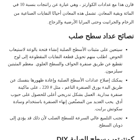
قارن هذا مع عدادات الكوارتز ، وهي عبارة عن راتنجات بنسبة 10 في
المائة وبقية المعادن. تشمل هذه المعادن أحيانًا النفايات الصناعية من
الرخام والجرانيت وحتى المرايا الأرضية والزجاج.
نصائح عداد سطح صلب
سيتعين على مثبتات الأسطح الصلبة إنشاء فتحة بالوعة لاستيعاب
الحوض. اطلب منهم تحويل قطعة النفايات المقطوعة إلى لوح
تقطيع عن طريق صنفرة الحواف والسطح العلوي. معظم المثبتين
سيلزمون.
يمكنك إصلاح عدادات الأسطح الصلبة وإعادة ظهورها بنفسك عن
طريق البدء بورق الصنفرة الناعم ، مثل # 220 ، على ماكينة
صنفرة مدارية. العمل بشكل تدريجي أعلى للحصول على حبوب
أدق. يحب العديد من المصنِّعين إنهاء الصنفرة باستخدام وسادة
سكوتش برايت.
تجنب التلميع عالي السرعة للسطح الصلب لأن ذلك قد يؤدي إلى
ذوبان السطح.
كونترتوب سطح الصلبة DIY