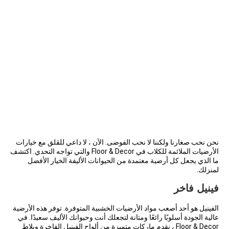
نحن نحب صغارنا ولكننا لا نحب الفوضى. الآن ، لا داعي للقلق مع خيارات
الأرضيات الملائمة للكلاب في Floor & Decor والتي تواجه التحدي. اكتشف
ما الذي يجعل كل أرضية معتمدة من الحيوانات الأليفة الخيار الأفضل
لمنزلك.
فينيل فاخر
الفينيل هو أحد أصعب
مواد الأرضيات
الخشبية المتوفرة. توفر هذه الأرضية
عالية الجودة أسلوبًا رائعًا ومتانة لتجعلك أنت وحيوانك الأليف سعيدًا. في
Floor & Decor ، نقدم ماركات متميزة من ألواح الفينيل الفاخرة وبلاط