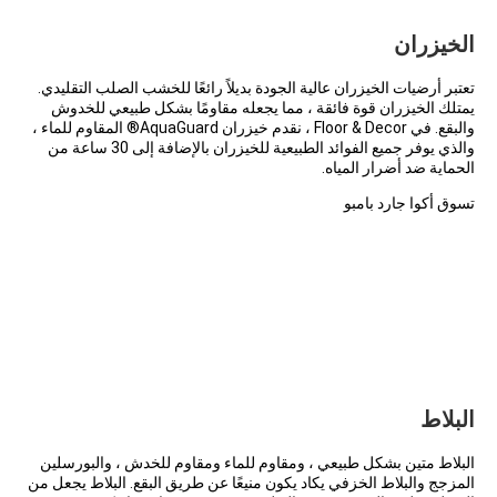
الخيزران
تعتبر
أرضيات الخيزران
عالية الجودة بديلاً رائعًا للخشب الصلب التقليدي.
يمتلك الخيزران قوة فائقة ، مما يجعله مقاومًا بشكل طبيعي للخدوش
والبقع. في Floor & Decor ، نقدم خيزران AquaGuard® المقاوم للماء ،
والذي يوفر جميع الفوائد الطبيعية للخيزران بالإضافة إلى 30 ساعة من
الحماية ضد أضرار المياه.
تسوق أكوا جارد بامبو
البلاط
البلاط متين بشكل طبيعي ، ومقاوم للماء ومقاوم للخدش ، والبورسلين
المزجج والبلاط الخزفي يكاد يكون منيعًا عن طريق البقع. البلاط يجعل من