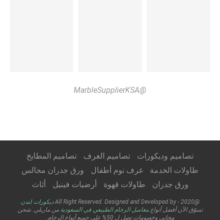
@MarbleSupplierKSA
تصاميم وديكورات
تصاميم الغرف
تصاميم المطابخ
طاولات الخدمة
غرف نوم أطفال
ورق جدران مجالس
ورق جدران
طاولات قهوة
أرضيات فينيل
أثاث
@2020 - All Right Reserved. Designed and Developed by
ديكورات لندن
تسوّق الآن أفضل أنواع
مغاسل الرخام الطبيعي في السعودية
من ماربلي. شحن
مجاني وخصومات تصل ل 50% على جميع أنواع الرخام.