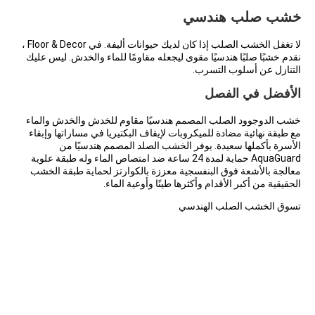
خشب صلب هندسي
لا تغفل الخشب الصلب إذا كان لديك حيوانات أليفة. في Floor & Decor ،
نقدم خشبًا صلبًا هندسيًا مقوى ليجعله مقاومًا للماء والخدش. ليس عليك
التنازل عن أسلوب التسرب.
الأفضل في الفصل
خشب الدوجوود الصلب المصمم هندسيًا مقاوم للخدش والخدش والماء
مع طبقة نهائية مضادة للميكروبات لإيقاف البكتيريا في مساراتها وإبقاء
الأسرة بأكملها سعيدة. يوفر الخشب الصلد المصمم هندسيًا من
AquaGuard حماية لمدة 24 ساعة ضد امتصاص الماء وله طبقة علوية
معالجة بالأشعة فوق البنفسجية معززة بالكوارتز لحماية طبقة الخشب
الحقيقية من أكبر الأقدام وأكثرها طينًا وأوعية الماء.
تسوق الخشب الصلب الهندسي