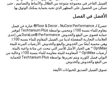
الفينيل الفاخر في مجموعة متنوعة من الظلال والأنماط والتصاميم ، حتى
تتمكن من الحصول على المظهر الذي تحبه بحماية يمكنك الوثوق بها.
الأفضل في الفصل
حصريًا لـ Floor & Decor ، NuCore Performance® عبارة عن فينيل
مقاوم للماء بنسبة 100٪ ومحمي بواسطة Techtanium Plus لتوفير
حماية قصوى من البقع والخدوش. DuraLux® Performance هي إحدى
العلامات التجارية المفضلة لدينا من الفينيل المقاوم للماء بنسبة 100٪
وهي محمية أيضًا من الخدوش والبقع والخدوش.
الأرضيات المرنة
للبيئة
OptiMax ™ هي الخيار الأمثل للأسر التي تبحث عن متانة واعية بالبيئة.
أرضيات OptiMax ™ المقاومة للبيئة مقاومة للماء بنسبة 100٪ وخالية من
البولي فينيل كلوريد ويتم تعزيزها بواسطة Techtanium Plus للحماية
من البقع والخدوش والخدوش.
تسوق الفينيل الصديق للحيوانات الأليفة