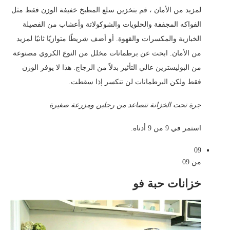
لمزيد من الأمان ، قم بتخزين سلع المطبخ خفيفة الوزن فقط مثل
الفواكه المجففة والحلويات والشوكولاتة وأعشاب من الفصيلة
الخبازية والمكسرات والقهوة. أو أضف شريطًا متوازيًا ثانيًا لمزيد
من الأمان. ابحث عن برطمانات مخلل من النوع الكروي مصنوعة
من البوليسترين عالي التأثير بدلاً من الزجاج. هذا لا يوفر الوزن
فقط ولكن البرطمانات لن تنكسر إذا سقطت.
جرة تحت الخزانة تتصاعد من رجلين ومزرعة صغيرة
استمر في 9 من 9 أدناه.
09
من 09
خزانات حبة فو