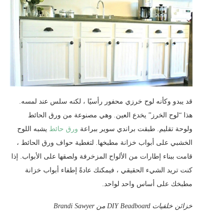
قد يبدو وكأنه لوح خرزي محفور رأسيًا ، لكنه سلس عند لمسه.
هذا “لوح الخرز” يخدع العين. وهي مصنوعة من ورق الحائط
ولوحة تقليم. طبقت براندي سوير ببراعة
ورق حائط
يشبه اللوح
الخشبي على أبواب خزانة مطبخها. لتغطية حواف ورق الحائط ،
قامت ببناء إطارات من الألواح المزخرفة ولصقها على الأبواب. إذا
كنت تريد الشيء الحقيقي ، فيمكنك عادةً إطفاء أبواب خزانة
مطبخك على أساس واحد لواحد.
خزائن خلفيات DIY Beadboard من Brandi Sawyer