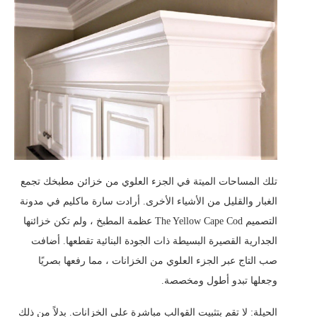
تلك المساحات الميتة في الجزء العلوي من خزائن مطبخك تجمع
الغبار والقليل من الأشياء الأخرى. أرادت سارة ماكليم في مدونة
التصميم The Yellow Cape Cod عظمة المطبخ ، ولم تكن خزائنها
الجدارية القصيرة البسيطة ذات الجودة البنائية تقطعها. أضافت
صب التاج عبر الجزء العلوي من الخزانات ، مما رفعها بصريًا
وجعلها تبدو أطول ومخصصة.
الحيلة: لا تقم بتثبيت القوالب مباشرة على الخزانات. بدلاً من ذلك