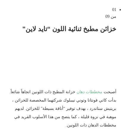
01
من 09
خزائن مطبخ ثنائية اللون “تايد لاين”
أصبحت
مخططات دهان
خزانة المطبخ ذات اللونين اتجاهاً شائعاً.
بدأت كاتي فونتانا وتوني نيببلوك شركتهما المخصصة للخزائن ،
بريتيش ستاندرد ، بهدف توفير “أناقة بسيطة” للخزائن. لديهم
موهبة في نزوة قليلة ، كما يتضح من هذا الأسلوب الفريد في
مخططات الدهان ذات اللونين.