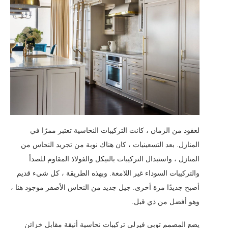
لعقود من الزمان ، كانت التركيبات النحاسية تعتبر ممرًا في
المنازل. بعد التسعينيات ، كان هناك نوبة من تجريد النحاس من
المنازل ، واستبدال التركيبات بالنيكل والفولاذ المقاوم للصدأ
والتركيبات السوداء غير اللامعة. وبهذه الطريقة ، كل شيء قديم
أصبح جديدًا مرة أخرى. جيل جديد من النحاس الأصفر موجود هنا ،
وهو أفضل من ذي قبل.
يضع المصمم توبي فيرلي تركيبات نحاسية أنيقة مقابل خزائن