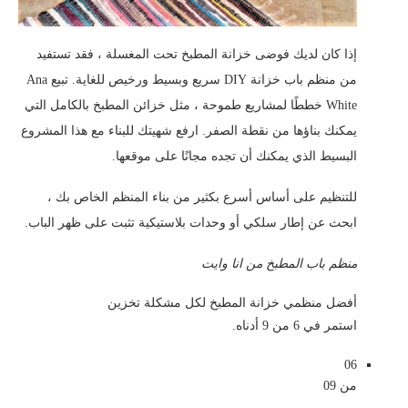
إذا كان لديك فوضى خزانة المطبخ تحت المغسلة ، فقد تستفيد
من منظم باب خزانة DIY سريع وبسيط ورخيص للغاية. تبيع Ana
White خططًا لمشاريع طموحة ، مثل خزائن المطبخ بالكامل التي
يمكنك بناؤها من نقطة الصفر. ارفع شهيتك للبناء مع هذا المشروع
البسيط الذي يمكنك أن تجده مجانًا على موقعها.
للتنظيم على أساس أسرع بكثير من بناء المنظم الخاص بك ،
ابحث عن إطار سلكي أو وحدات بلاستيكية تثبت على ظهر الباب.
منظم باب المطبخ من انا وايت
أفضل منظمي خزانة المطبخ لكل مشكلة تخزين
استمر في 6 من 9 أدناه.
06
من 09