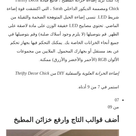
إذا كنت تريد إضاءة خزانة المطبخ ، فاتبع قيادة Thrifty Decor
Chick ومصممة الديكور الداخلي Sarah ، التي اكتشفت قوة إضاءة
شريط LED. ننسى إضاءة الحبل المتوهجة الضخمة والثقيلة من
الماضي. تحتوي مصابيح LED خفيفة الوزن على مادة لاصقة على
الظهر. قم بتوصيلها (لا يلزم وجود أسلاك صلبة) وقم بتوصيلها في
جميع أنحاء الخزانات الخاصة بك. يمكنك التحكم فيها بجهاز تحكم
عن بعد مستقل أو بجهازك المحمول. الملايين من مجموعات
الألوان RGB (الأحمر والأخضر والأزرق) ممكنة.
إضاءة الخزانة العلوية والسفلية DIY من Thrifty Decor Chick
استمر في 7 من 9 أدناه.
07
من 09
أضف قوالب التاج وارفع خزائن المطبخ