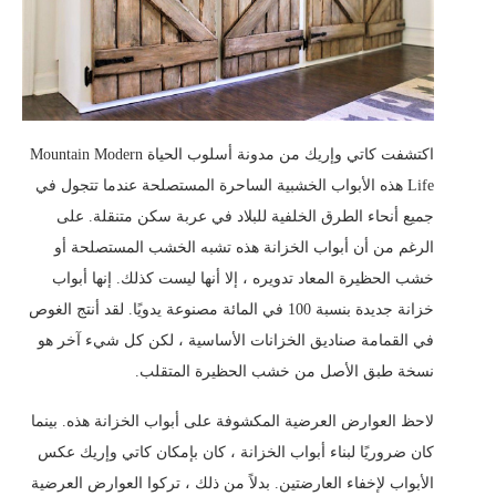
اكتشفت كاتي وإريك من مدونة أسلوب الحياة Mountain Modern
Life هذه الأبواب الخشبية الساحرة المستصلحة عندما تتجول في
جميع أنحاء الطرق الخلفية للبلاد في عربة سكن متنقلة. على
الرغم من أن أبواب الخزانة هذه تشبه الخشب المستصلحة أو
خشب الحظيرة المعاد تدويره ، إلا أنها ليست كذلك. إنها أبواب
خزانة جديدة بنسبة 100 في المائة مصنوعة يدويًا. لقد أنتج الغوص
في القمامة صناديق الخزانات الأساسية ، لكن كل شيء آخر هو
نسخة طبق الأصل من خشب الحظيرة المتقلب.
لاحظ العوارض العرضية المكشوفة على أبواب الخزانة هذه. بينما
كان ضروريًا لبناء أبواب الخزانة ، كان بإمكان كاتي وإريك عكس
الأبواب لإخفاء العارضتين. بدلاً من ذلك ، تركوا العوارض العرضية