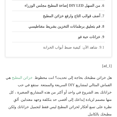
من السهل DIY LED إضاءة المطبخ مجلس الوزراء
أضف قوالب التاج وارفع خزائن المطبخ
قم بتعليق برطمانات التخزين بشريط مغناطيسي
خزانات حبة فو
شاهد الآن: كيفية ضبط أبواب الخزانة
[ad_1]
هل خزائن مطبخك بحاجة إلى تحديث؟ انت محظوظ.
خزائن المطبخ
هي
القماش المثالي لمشاريع DIY السريعة والممتعة. ستقع في حب
خزاناتك بعد الشروع في واحد أو أكثر من هذه المشاريع الصغيرة ، كل
منها مصمم لزيادة إبداعك إلى أقصى حد بتكلفة وجهد معتدلين. ألقِ
نظرة على تسع أفكار لخزائن المطبخ ليس فقط لتجميل خزاناتك ولكن
مطبخك بالكامل.