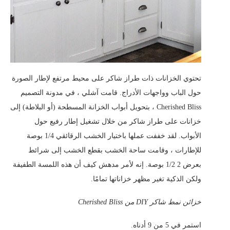
تحتوي الخزانات ذات طراز شاكر على محيط مرتفع لإطار الصورة
حول الباب وواجهات الأدراج. قامت آشلي ، في مدونة التصميم
Cherished Bliss ، بتحويل أبواب الخزانة المسطحة (أو البلاطة) إلى
خزانات على طراز شاكر من خلال تشغيل إطار رفيع حول
الأبواب. لقد خففت عملها باختيار الخشب الرقائقي 1/4 بوصة
للإطارات ، وقامت ساحة الخشب بقطع الخشب إلى شرائط
بعرض 2 1/2 بوصة. إنه لأمر مدهش كيف أن هذه اللمسة الطفيفة
ولكن الذكية تغير مظهر خزاناتها تمامًا.
خزائن نمط شاكر DIY من Cherished Bliss
استمر في 5 من 9 أدناه.