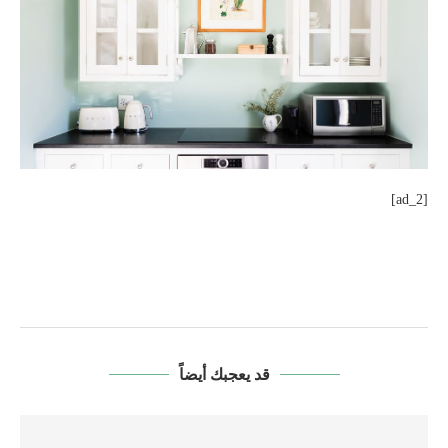
[ad_2]
قد يعجبك أيضاً