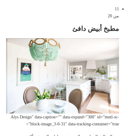
11
من 20
مطبخ أبيض دافئ
Alys Design” data-caption=”” data-expand=”300″ id=”mntl-sc-
block-image_3-0-31″ data-tracking-container=”true”>