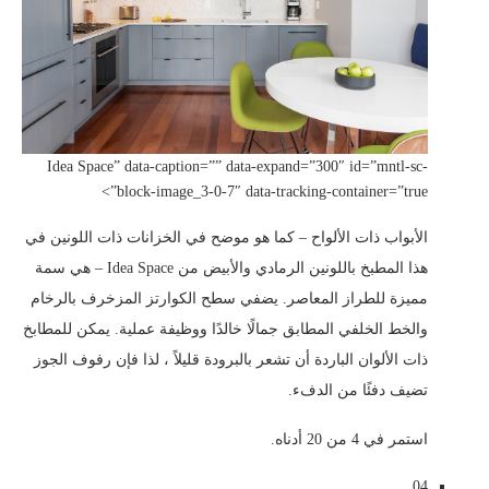
Idea Space” data-caption=”” data-expand=”300″ id=”mntl-sc-
block-image_3-0-7″ data-tracking-container=”true”>
الأبواب ذات الألواح – كما هو موضح في الخزانات ذات اللونين في
هذا المطبخ باللونين الرمادي والأبيض من Idea Space – هي سمة
مميزة للطراز المعاصر. يضفي سطح الكوارتز المزخرف بالرخام
والخط الخلفي المطابق جمالًا خالدًا ووظيفة عملية. يمكن للمطابخ
ذات الألوان الباردة أن تشعر بالبرودة قليلاً ، لذا فإن رفوف الجوز
تضيف دفئًا من الدفء.
استمر في 4 من 20 أدناه.
04