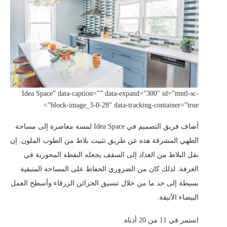
Idea Space” data-caption=”” data-expand=”300″ id=”mntl-sc-
block-image_3-0-28″ data-tracking-container=”true”>
أضاف فريق التصميم في Idea Space لمسة معاصرة إلى مساحة
الطهي المشرقة هذه عن طريق تثبيت بلاط من الطوب الملون. إن
نقل البلاط من العداد إلى السقف يجعله النقطة المحورية في
الغرفة. لذلك كان من الضروري الحفاظ على المساحة المتبقية
بسيطة إلى حد ما من خلال تنسيق الخزائن الزرقاء وأسطح العمل
البيضاء الأنيقة.
استمر في 11 من 20 أدناه.