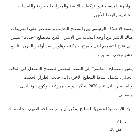
ميزات الخشب الدافئ
الواجهة المسطحة والتركيبات الأنيقة والميزات الحجرية واللمسات
مطبخ صغير معاصر
الخشبية والبلاط الأنيق.
المطبخ المعاصر الأزرق والأسود
يعتمد الاختلاف الرئيسي بين المطبخ الحديث والمعاصر على التعريفات.
هناك الكثير من أوجه التشابه بين الاثنين ، لكن مصطلح “حديث” يشير
مطبخ أسود معاصر
إلى فترة التصميم التي حفزتها حركة باوهاوس بعد أواخر القرن التاسع
عشر وحتى الستينيات.
يشير مصطلح “معاصر” إلى النمط المفضل للمطبخ المفضل في الوقت
الحالي. تشمل أنماط المطبخ الأخرى إلى جانب الطراز الحديث
والمعاصر خلال عام 2020 شاكر ، وبيت مزرعة ، وكوخ ، وتقليدي ،
وانتقالي.
إليك 20 تصميمًا عصريًا للمطبخ يمكن أن يلهم مساحة الطهي الخاصة بك.
01
من 20