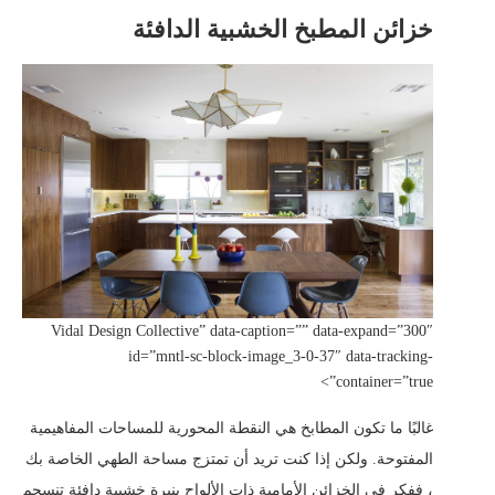
خزائن المطبخ الخشبية الدافئة
Vidal Design Collective” data-caption=”” data-expand=”300″
id=”mntl-sc-block-image_3-0-37″ data-tracking-
container=”true”>
غالبًا ما تكون المطابخ هي النقطة المحورية للمساحات المفاهيمية
المفتوحة. ولكن إذا كنت تريد أن تمتزج مساحة الطهي الخاصة بك
، ففكر في الخزائن الأمامية ذات الألواح بنبرة خشبية دافئة تنسجم