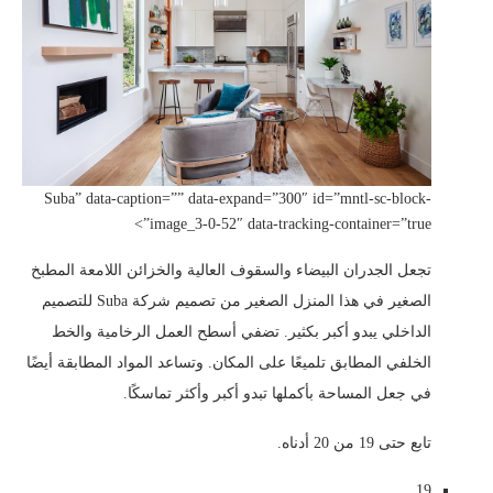
Suba” data-caption=”” data-expand=”300″ id=”mntl-sc-block-
image_3-0-52″ data-tracking-container=”true”>
تجعل الجدران البيضاء والسقوف العالية والخزائن اللامعة المطبخ
الصغير في هذا المنزل الصغير من تصميم شركة Suba للتصميم
الداخلي يبدو أكبر بكثير. تضفي أسطح العمل الرخامية والخط
الخلفي المطابق تلميعًا على المكان. وتساعد المواد المطابقة أيضًا
في جعل المساحة بأكملها تبدو أكبر وأكثر تماسكًا.
تابع حتى 19 من 20 أدناه.
19