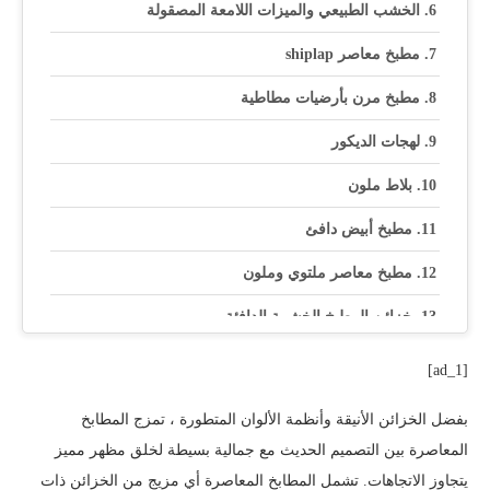
الخشب الطبيعي والميزات اللامعة المصقولة
مطبخ معاصر shiplap
مطبخ مرن بأرضيات مطاطية
لهجات الديكور
بلاط ملون
مطبخ أبيض دافئ
مطبخ معاصر ملتوي وملون
خزائن المطبخ الخشبية الدافئة
ألوان وأنماط جريئة
[ad_1]
مطبخ أبيض دافئ
بفضل الخزائن الأنيقة وأنظمة الألوان المتطورة ، تمزج المطابخ
مطبخ عصري صديق للعائلة
المعاصرة بين التصميم الحديث مع جمالية بسيطة لخلق مظهر مميز
يتجاوز الاتجاهات. تشمل المطابخ المعاصرة أي مزيج من الخزائن ذات