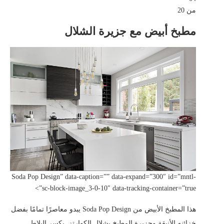
من 20
مطبخ أبيض مع جزيرة الشلال
Soda Pop Design” data-caption=”” data-expand=”300″ id=”mntl-
sc-block-image_3-0-10″ data-tracking-container=”true”>
هذا المطبخ الأبيض من Soda Pop Design يبدو معاصرًا تمامًا بفضل
خزائنه الأنيقة وجزيرة المطبخ بشلال الكوارتز. يكسر البلاط