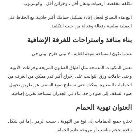
تكلفة مخفضة: أرضيات ودهان أقل ، وخزائن أقل ، وكونترتوب.
اتبع هذه النصائح لجعل إعادة تشكيل حمامك أكثر جاذبية مع الحفاظ على
العملية سلسة وفعالة وفعالة من حيث التكلفة.
بناء منافذ واستراحات للغرفة الإضافية
عندما تكون المساحة ضيقة للغاية ، لا تبني
خارج
: يبني
في
.
تعمل المكونات المدمجة مثل أطباق الصابون المريحة وخزانات الأدوية
وحتى حاملات ورق التواليت على إخراج أكبر قدر ممكن من الغرف من
الحمامات الصغيرة. يمكنك حتى تسطيح ضوء السقف عن طريق تحويل
ضوء السقف إلى ضوء راحة. بناء في الجدران لمساحة تخزين إضافية.
العنوان تهوية الحمام
تحتاج جميع الحمامات إلى نوع من التهوية ، حسب الرمز ، إما في شكل
نافذة بحجم مناسب أو مروحة عادم الحمام.