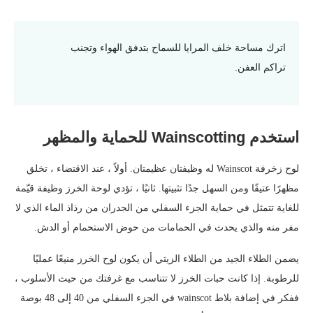
اترك مساحة خلف المرايا للسماح بتدفق الهواء وتجنب
تراكم العفن.
استخدم Wainscotting للحماية والمظهر
لوح زخرفة Wainscot له وظيفتان عظيمتان. أولاً ، عند الاقتضاء ، تخلق
مظهرًا عتيقًا ومن السهل جدًا تثبيتها. ثانيًا ، تؤدي لوحة الخرز وظيفة قيّمة
للغاية تتمثل في حماية الجزء السفلي من الجدران من رذاذ الماء الذي لا
مفر منه والذي يحدث في الحمامات من حوض الاستحمام أو الدش.
يضمن الطلاء الجيد من الطلاء الزيتي أن يكون لوح الخرز منيعًا عمليًا
للرطوبة. إذا كانت حبات الخرز لا تتناسب مع غرفتك من حيث الأسلوب ،
ففكر في إضافة بلاط wainscot في الجزء السفلي من 40 إلى 48 بوصة