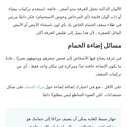
الألوان الداكنة تجعل الغرفة تبدو أصغر ، خائفة. استخدم تركيبات بيضاء
أو ذات ألوان فاتحة (أي المرحاض وحوض الاستحمام). فكر دائمًا مرتين
في طلاء سقف الحمام الخاص بك بأي لون باستثناء الأبيض أو الأبيض
المائل للصفرة ، لأن هذا يميل إلى تقليص الغرفة أكثر.
مسائل إضاءة الحمام
في غرفة يحتاج فيها الأشخاص إلى فحص شعرهم ووجوههم بصريًا ، عادةً
ما تكون الإضاءة خافتة جدًا ومركزة في مكان واحد فقط ، أي من
تركيبات السقف.
على الأقل ، ضع في اعتبارك إضافة إضاءة حول
مرآة الحمام
على شكل
شمعدانات. لكن الضوء الساطع ليس مطلوبًا دائمًا.
جهاز بسيط للغاية يمكن أن يضيف مزاجًا إلى حمامك هو
مفتاح باهتة. مفتاح التعتيم مثالي لحمامات الاسترخاء في