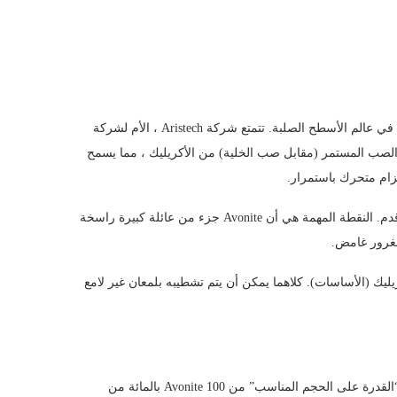
تعمل Avonite منذ أكثر من ثلاثة عقود ، وهي جهاز توقيت قديم نسبيًا في عالم الأسطح الصلبة. تتمتع شركة Aristech ، الأم لشركة
سمى الصب المستمر (مقابل صب الخلية) من الأكريليك ، مما يسمح
ام متحرك باستمرار.
هذا لا يعني أنك سترغب في الحصول على منضدة مطبخ بطول 300 قدم. النقطة المهمة هي أن Avonite جزء من عائلة كبيرة راسخة
مغرور غامض.
طح صلبة من البوليستر (Studio Collection) أو الاكريليك (الأساسات). كلاهما يمكن أن يتم تشطيبه بلمعان غير لامع
أفونيت هو المفضل لدى مصممي المطابخ المحترفين. يعمل برنامج “القدرة على الحجم المناسب” من Avonite 100 بالمائة من