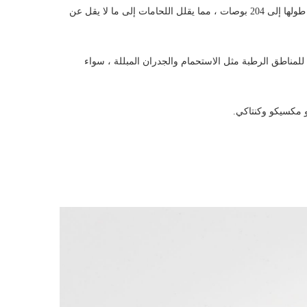
أسس الاكريليك مع المقاولين والمصممين لإنتاج صفائح ضخمة يصل طولها إلى 204 بوصات ، مما يقلل اللحامات إلى ما لا يقل عن
لمناطق الرطبة مثل الاستحمام والجدران المبللة ، سواء