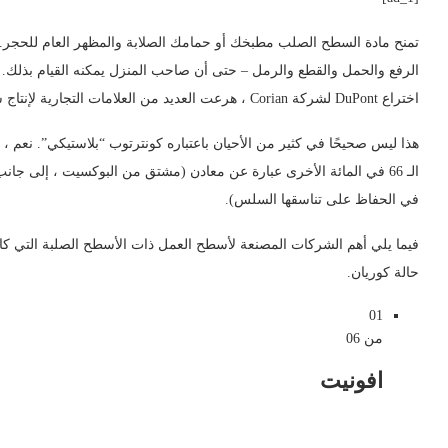
تمنح مادة السطح الصلب مطبخك أو حمامك الصلابة والمظهر العام للحجر. 
الرفع والحمل والقطع والرمل – حتى أن صاحب المنزل يمكنه القيام بذلك. في 
اختراع DuPont لشركة Corian ، هرعت العديد من العلامات التجارية لإنتاج سطح صلب – للأفضل وللأسوأ.
الـ 66 في المائة الأخرى عبارة عن معادن (مشتق من البوكسيت ، إلى جان
في الحفاظ على تناسقها السلس).
فيما يلي أهم الشركات المصنعة لأسطح العمل ذات الأسطح الصلبة التي 
حالة كوريان.
01
من 06
افونيت