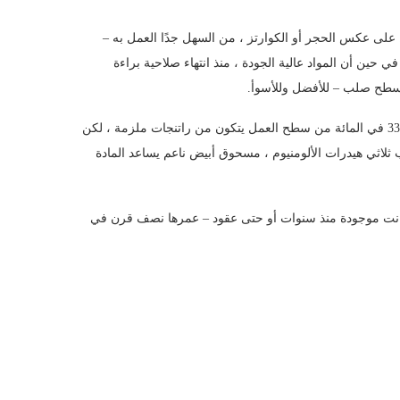
على عكس الحجر أو الكوارتز ، من السهل جدًا العمل به –
حين أن المواد عالية الجودة ، منذ انتهاء صلاحية براءة
هذا ليس صحيحًا في كثير من الأحيان باعتباره كونترتوب “بلاستيكي”. نعم ، 33 في المائة من سطح العمل يتكون من راتنجات ملزمة ، لكن
ب ثلاثي هيدرات الألومنيوم ، مسحوق أبيض ناعم يساعد المادة
كانت موجودة منذ سنوات أو حتى عقود – عمرها نصف قرن في