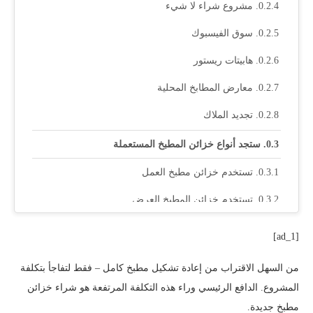
مشروع شراء لا شيء
سوق الفيسبوك
هابيتات ريستور
معارض المطابخ المحلية
تجديد الملاك
ستجد أنواع خزائن المطبخ المستعملة
تستخدم خزائن مطبخ العمل
تستخدم خزائن المطبخ العرض
ما تحصل عليه مع الخزائن المستعملة
[ad_1]
خزائن العمل المستخدمة
من السهل الاقتراب من إعادة تشكيل مطبخ كامل – فقط لتفاجأ بتكلفة
نصيحة
المشروع. الدافع الرئيسي وراء هذه التكلفة المرتفعة هو شراء خزائن
مطبخ جديدة.
خزائن عرض مستعملة