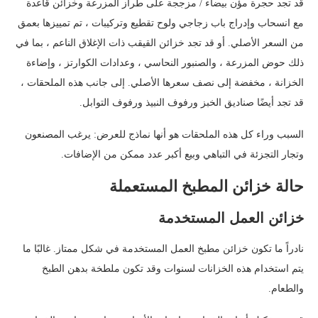
قد تجد حجرة مؤن بيضاء / مزججة على طراز المزرعة وخزائن قاعدة
مع انسحاب وإدراج باب زجاجي ولوح تقطيع وتركيبات ، تم تمييزها بعمق
من السعر الأصلي. أو قد تجد خزائن القيقب ذات الإغلاق الناعم ، بما في
ذلك حوض المزرعة ، والصنبور النحاسي ، وعدادات الكوارتز ، وإضاءة
الخزانة ، مخفضة إلى نصف سعرها الأصلي. إلى جانب هذه الملحقات ،
قد تجد أيضًا صناديق الخبز ورفوف النبيذ ورفوف التوابل.
السبب وراء كل هذه الملحقات هو أنها نماذج للعرض: يرغب المصنعون
وتجار التجزئة في التباهي وبيع أكبر عدد ممكن من الإضافات.
حالة خزائن المطبخ المستعملة
خزائن العمل المستخدمة
نادراً ما تكون خزائن مطبخ العمل المستخدمة في شكل ممتاز. غالبًا ما
يتم استخدام هذه الخزانات لسنوات وقد تكون ملطخة بدهن الطبخ
والطعام.