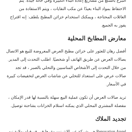
التبرع بالسلع من مشاريع إعادة البناء الكبيرة وفي حالة جيدة. يتم
الاحتفاظ بمواد البناء بعيدًا عن مكب النفايات ، ويتم الاستفادة من
العائلات المحتاجة ، ويمكنك استخدام خزائن المطبخ بلطف: إنه اقتراح
يفوز به الجميع.
معارض المطابخ المحلية
أفضل رهان للعثور على خزائن مطبخ العرض المعروضة للبيع هو الاتصال
بصالات العرض عن طريق الهاتف أو شخصيًا. اطلب التحدث إلى المدير.
من خلال التحدث إلى الأشخاص المناسبين والتحلي بالصبر ، قد تجد
صالات عرض على استعداد للتخلي عن شاشات العرض لتخفيضات كبيرة
في الأسعار.
تريد صالات العرض أن تكون عملية البيع سهلة بالنسبة لها قدر الإمكان ،
مفضلة المشتري المحلي الذي يمكنه استلام الخزانات بشاحنة توصيل.
تجديد الملاك
Renovation Angel هي شركة عبر الإنترنت مقرها في فيرفيلد بولاية نيو