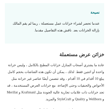
نصيحة
عندما تحضر لشراء خزانات عمل مستعملة ، ربما لم يقم المالك
بإزالة الخزانات بعد. ناقش هذه التفاصيل مقدما.
خزائن عرض مستعملة
عادة ما يشتري أصحاب المنازل خزانات المطبخ بالكامل ، وليس خزانة
واحدة أو اثنتين فقط. لذلك ، يمكن أن تكون هذه الشاشات بحجم كامل
يبلغ 10 أقدام في 10 أقدام ، وقد تتضمن أيضًا عناصر غير خزانة مثل
الأحواض والحنفيات وحتى الإضاءة. مع خزانات العرض المستخدمة ، قد
تجد خزانات ذات علامات تجارية عالية الجودة مثل Kraftmaid و Merillat
و Wellborn و Quality و StyleCraft والمزيد.