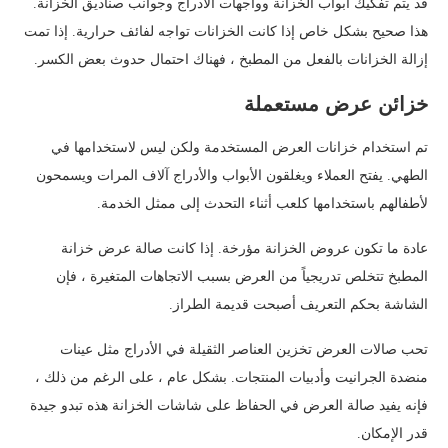
قد يتم تفكيك أبواب الخزانة وواجهات الأدراج وجوانب صناديق الخزانة.
هذا صحيح بشكل خاص إذا كانت الخزانات تواجه لفائف حرارية. إذا تمت
إزالة الخزانات بالفعل من المطبخ ، فهناك احتمال حدوث بعض الكسر.
خزائن عرض مستعملة
تم استخدام خزانات العرض المستخدمة ولكن ليس لاستخدامها في
الطهي. يفتح العملاء ويغلقون الأبواب والأدراج آلاف المرات ويسمحون
لأطفالهم باستخدامها كلعب أثناء التحدث إلى ممثل الخدمة.
عادة ما تكون عروض الخزانة مؤرخة. إذا كانت صالة عرض خزانة
المطبخ تتخلص تدريجياً من العرض بسبب الاتجاهات المتغيرة ، فإن
الشاشة بحكم التعريف أصبحت قديمة الطراز.
تحب صالات العرض تخزين العناصر الثقيلة في الأدراج مثل عينات
منضدة الجرانيت وأدبيات المنتجات. بشكل عام ، على الرغم من ذلك ،
فإنه يفيد صالة العرض في الحفاظ على شاشات الخزانة هذه تبدو جيدة
قدر الإمكان.