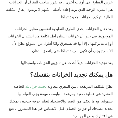
عرض المطبخ. في أوقات أخرى ، قد يقرر صاحب المنزل أن الخزانات
هي الشيء الوحيد الذي يريد إعادة تأهيله ، لكنهم لا يريدون إنفاق التكلفة
العالية لتركيب خزانات جديدة تمامًا.
يعد دهان الخزانات إحدى الطرق التقليدية لتحسين مظهر الخزانات
الموجودة. في حين أن خزانات الدهان أقل تكلفة من استبدال الخزانات
أو إعادة تركيبها ، إلا أنها قد تستغرق وقتًا أطول من المتوقع نظرًا لأن
الأسطح يجب أن تكون نظيفة تمامًا حتى يلتصق الدهان.
يعد تجديد الخزانات بديلاً أحدث عن تمزيق الخزانات واستبدالها.
هل يمكنك تجديد الخزانات بنفسك؟
نظرًا للتكلفة المرتفعة ، من المغري محاولة
تجديد خزاناتك
الخاصة.
القشرة هي عملية صعبة ومرهقة – وليست مهمة يجب القيام بها
بسهولة. مع ما يكفي من الصبر والاستعداد لتعلم حرفة جديدة ، يمكنك
تجديد مطبخك أو خزائن الحمام. قبل الانغماس في هذا المشروع ، ضع
في اعتبارك بعض الجوانب: