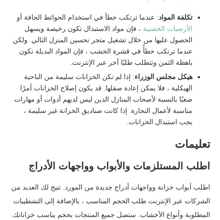
تكلفة المواد
: عندما ترتكب خطأ في استخدام الحوائط الجافة أو
الأرضيات الخشبية
، فإن مواد الاستبدال تكون رخيصة ويسهل
الحصول عليها من خلال تشغيل متجر تحسين المنزل التالي. ولكن
عندما ترتكب خطأً في قشرة الخشب ، فإن المواد البديلة تكون
باهظة الثمن وتتطلب طلبًا آخر عبر الإنترنت.
هيكل مجلس الوزراء
: إذا لم تكن الخزانات سليمة من الناحية
الهيكلية ، فلا يمكن إعادة صقلها. قد يكون إصلاح الخزانات أمرًا
صعبًا بالنسبة لأصحاب المنازل الذين ليس لديهم أدوات أو مهارات
مناسبة لأعمال النجارة. إذا كانت صناديق الخزانة غير سليمة ،
يجب استبدال الخزانات.
تعليمات
اطلب المستلزمات والأبواب وواجهات الأدراج
اطلب أبواب خزانة وواجهات أدراج جديدة من المورد. تتيح لك العديد من
الشركات عبر الإنترنت طلب الحجم المناسب ، بالإضافة إلى التشطيبات
المطلوبة وأنواع الأخشاب. ستصل جميع المنتجات بحجم يناسب خزاناتك.