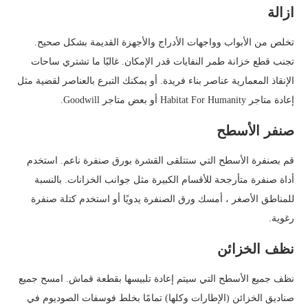
ازالة
تخلص من الأبواب وواجهات الأدراج والأجهزة القديمة بشكل صحيح.
تجنب قطع خزانة طمر النفايات قدر الإمكان. غالبًا ما تشتري ساحات
الإنقاذ المعمارية عناصر بناء فريدة. أو يمكنك التبرع بالعناصر لقضية مثل
إعادة متاجر Habitat For Humanity أو بعض متاجر Goodwill.
صنفر الأسطح
قم بصنفرة الأسطح التي ستتلقى القشرة بورق صنفرة ناعم. استخدم
أداة صنفرة متأرجحة للأقسام الكبيرة مثل جوانب الخزانات. بالنسبة
للمناطق الأصغر ، أمسك ورق الصنفرة يدويًا أو استخدم كتلة صنفرة
رغوية.
نظف الخزائن
نظف جميع الأسطح التي سيتم إعادة تلبيسها بقطعة قماش. امسح جميع
صناديق الخزائن (الإطارات وكلها) تمامًا بخلط فوسفات الصوديوم في