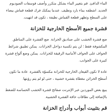
الماء الدافئ. قم بتغيير الماء بشكل متكرر وأضف فوسفات الصوديوم
الجديد. اشطفه بماء بارد ونظيف. عندما يمكنك فرك قطعة قماش بيضاء
على السطح وتظهر قطعة القماش نظيفة ، تكون قد انتهيت.
قشرة جميع الأسطح الخارجية للخزانة
ضع قشرة الخشب على صناديق الخزانة. ضع القشرة على المناطق
المكشوفة فقط ؛ لن يتم تكسية دواخل الخزانات. يمكن تطبيق شرائط
الحواف على الحواف الأمامية الرقيقة للخزانات. يمكن وضع ألواح قشرة
كبيرة على الجوانب.
عادة لا تكون القيعان الخارجية للخزانة مكسوّة بالقشرة. عادة ما تكون
أسطح الخزائن مغطاة بقشرة خشبية ، حتى لو لم يتم رؤيتها.
يبيع بعض الموردين عبر الإنترنت صفائح قشرة الخشب الحساسة للضغط
بالإضافة إلى نطاقات حافة القشرة الخشبية.
قم بتثبيت أبواب وأدراج الخزانة