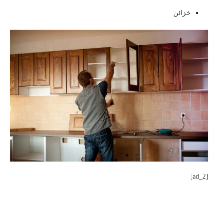
خزائن
[ad_2]