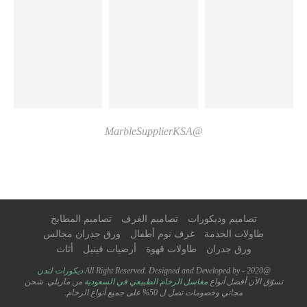
@MarbleSupplierKSA
تصاميم وديكورات
تصاميم الغرف
تصاميم المطابخ
طاولات الخدمة
غرف نوم أطفال
ورق جدران مجالس
ورق جدران
طاولات قهوة
أرضيات فينيل
أثاث
@2020 - All Right Reserved. Designed and Developed by
ديكورات لندن
تسوّق الآن أفضل أنواع
مغاسل الرخام الطبيعي في السعودية
من ماربلي. شحن
مجاني وخصومات تصل ل 50% على جميع أنواع الرخام.