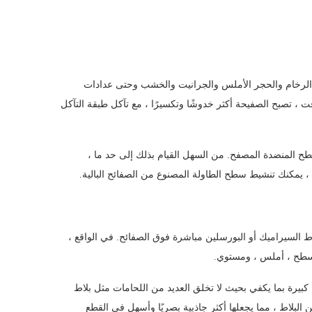
كس الرخام والحجر الأملس والجرانيت والخشب وحتى عدادات
 ، تصبح الصفيحة أكثر خدوشًا وتكسيرًا ، مع تآكل طبقة التآكل
ح المنضدة المصفح. من السهل القيام بذلك إلى حد ما ،
ت ، يمكنك تنشيط سطح الطاولة المصنوع من الصفائح البالية.
 السيراميك أو البورسلين مباشرة فوق الصفائح. في الواقع ،
 مسطح ، أملس ، ومستوي.
 كبيرة بما يكفي بحيث لا تخلق العديد من اللحامات مثل بلاط
مع ذلك فهي أصغر من 12 بوصة أو 16 بوصة من البلاط ، مما يجعلها أكثر جاذبية بصريًا وأسهل في القطع