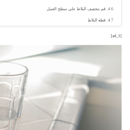
قم بتجفيف البلاط على سطح العمل
قطع البلاط
انشر الهاون وافرد البلاط
[ad_1]
نصيحة
دع علاج البلاط
رص البلاط
خيارات
تغطية صفح
أضف باكسبلاش