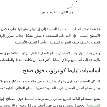
أَثْمَر:
من 8 إلى 10 قدم مربع
عادة ما تحتاج العدادات الخشبية القديمة إلى إزالتها واستبدالها. على ع
الأسطح الصلبة ، فإن العدادات المصفحة لا تتطور بشكل جذاب. بمرور الوقت
العلوية وكشف طبقة الصورة السفلية ، وأخيراً الطبقة الأساسية.
ولكن هناك بديل واحد لاستبدال سطح العمل الكامل: تركيب البلاط فوق سط
بالإضافة إلى أنه ممتع وخلاق. مقابل أكثر قليلاً من تكلفة البلاط والملحقا
أساسيات تبليط كونترتوب فوق صفح
إذا كان السطح المصقول والركيزة السفلية في حالة جيدة ، يمكنك وضع بلاط
يعتبر سطح العمل المصفح في حالة جيدة تقريبًا السطح المثالي للتبليط:
يشيع استخدام البلاط المربع مقاس أربعة بوصات للتبليط فوق الصفائح. إنها
الفسيفساء
بحجم 1 بوصة. و