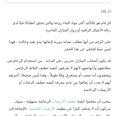
[ad_1]
الرخام هو بالتأكيد أكثر مواد البناء روعة والتي تخلق انطباعًا غنيًا لدى
رعاة الأعمال الراقية أو زوار المنازل الفاخرة.
على الرغم من أنها تتطلب صيانة دورية لإبقائها تبدو نقية وخالدة ، فهذا
ليس سببًا للتخلي عن هذا الحجر.
قد يكون أصحاب المنازل حذرين ، في البداية ، من استخدام الرخام في
مطابخهم وأحواضهم لأنهم لا يعرفون كيفية تنظيف البلاط الرخامي
ويعتقدون أنه صعب أو يستغرق وقتًا طويلاً ، وهذا ليس صحيحًا. أخبرهم
أنهم لا يجب أن يخافوا من عدم معرفة كيفية تنظيف الدشات أو
الأرضيات الرخامية.
بمجرد أن يتعلموا كيفية
تنظيف الأرضيات
الرخامية بسهولة ، سوف
يدركون أنه لا يختلف كثيرًا عن تنظيف
الأرضيات الخشبية
. بالإضافة إلى
ذلك ، هناك عدد من المنتجات الأحدث التي تستخدم البخاخات ، والتي