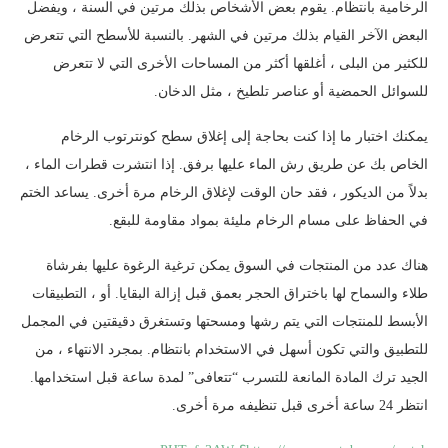
الرخامية بانتظام. يقوم بعض الأشخاص بذلك مرتين في السنة ، ويفضل
البعض الآخر القيام بذلك مرتين في الشهر. بالنسبة للأسطح التي تتعرض
للكثير من البلى ، أغلقها أكثر من المساحات الأخرى التي لا تتعرض
للسوائل الحمضية أو عناصر تلطيخ ، مثل الدخان.
يمكنك اختبار ما إذا كنت بحاجة إلى إغلاق سطح كونترتوب الرخام
الخاص بك عن طريق رش الماء عليها برفق. إذا انتشرت قطرات الماء ،
بدلاً من الديكور ، فقد حان الوقت لإغلاق الرخام مرة أخرى. يساعد الختم
في الحفاظ على مسام الرخام مليئة بمواد مقاومة للبقع.
هناك عدد من المنتجات في السوق يمكن ترغية الرغوة عليها بفرشاة
طلاء والسماح لها باختراق الحجر بعمق قبل إزالة البقايا. أو ، التطبيقات
الأبسط للمنتجات التي يتم رشها ومسحتها وتستغرق دقيقتين في المجمل
للتطبيق والتي تكون أسهل في الاستخدام بانتظام. بمجرد الانتهاء ، من
الجيد ترك المادة المانعة للتسرب “تتعافى” لمدة ساعة قبل استخدامها.
انتظر 24 ساعة أخرى قبل تنظيفه مرة أخرى.