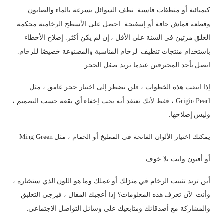
كيميائية أو منظفات قاسية. نظف السوائل بسرعة بالماء والصابون
وقطعة قماش جافة أو إسفنجة. احصل على الأسطح الرخامية محكمة
الغلق مرتين في السنة على الأقل ، إن لم يكن أكثر. إصلاح الأخطاء
باستخدام منتجات تنظيف الرخام المناسبة والمصنوعة خصيصًا للرخام.
اتصل بأحد المحترفين عندما تريد صقل الحجر.
إذا اتبعت هذه الخطوات ، فلن تضطر إلى اختيار حجر غامق ، مثل
Grigio Pearl ، فقط لأنك تعتقد أنه يجب إخفاء أي بقعة حسب التصميم ،
وليس إصلاحها.
يمكنك اختيار الألوان الفاتحة في المطبخ أو الحمام ، مثل Ming Green
أو أفيون وايت بلا خوف.
أين تريد تثبيت الرخام في منزلك أو عملك وما هو اللون الذي ستختاره ،
وأنت الآن تعرف هذه المعلومات؟ إذا أعجبك المقال ، فيرجى التعليق
والمشاركة مع أصدقائك ومتابعيك على وسائل التواصل الاجتماعي.