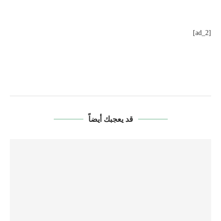
[ad_2]
قد يعجبك أيضاً