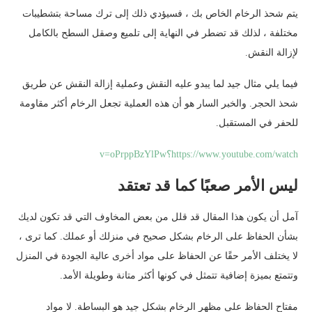
يتم شحذ الرخام الخاص بك ، فسيؤدي ذلك إلى ترك مساحة بتشطيبات
مختلفة ، لذلك قد تضطر في النهاية إلى تلميع وصقل السطح بالكامل
لإزالة النقش.
فيما يلي مثال جيد لما يبدو عليه النقش وعملية إزالة النقش عن طريق
شحذ الحجر. والخبر السار هو أن هذه العملية تجعل الرخام أكثر مقاومة
للحفر في المستقبل.
https://www.youtube.com/watch؟v=oPrppBzYlPw
ليس الأمر صعبًا كما قد تعتقد
آمل أن يكون هذا المقال قد قلل من بعض المخاوف التي قد تكون لديك
بشأن الحفاظ على الرخام بشكل صحيح في منزلك أو عملك. كما ترى ،
لا يختلف الأمر حقًا عن الحفاظ على مواد أخرى عالية الجودة في المنزل
وتتمتع بميزة إضافية تتمثل في كونها أكثر متانة وطويلة الأمد.
مفتاح الحفاظ على مظهر الرخام بشكل جيد هو البساطة. لا مواد