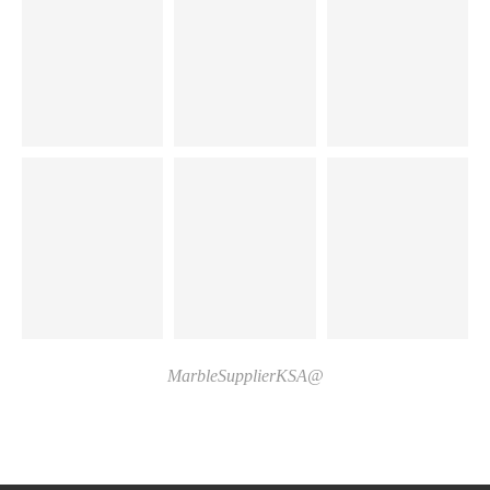
@MarbleSupplierKSA