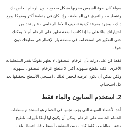
سواء كان ضوء الشمس يضربها بشكل صحيح ، لون الرخام الخاص بك
وتشطيبه ، والتعرق في المنطقة ، وإذا كان في منطقة أكثر وضوحًا. ومع
ذلك ، بمجرد معرفة كيفية تنظيف البلاط الرخامي ، فلن تحد من
اختياراتك بناءً على ما إذا كانت البقعة تظهر على الرخام أم لا. يمكنك
حتى التفكير في استخدامه في منطقة بار الإفطار في مطبخك دون
خوف.
فقط كن على دراية بأن الرخام المصقول لا يظهر نقوشًا بقدر التشطيبات
الأخرى ، لكنه يتلطخ بسهولة أكبر. لا يتلطخ الرخام المصقول بسهولة ،
ولكن يمكن أن يكون عرضة للحفر. لذلك ، امسحي الأسطح لتجفيفها بعد
كل استخدام.
2. استخدم الصابون والماء فقط
أحد الأخطاء السهلة التي يجب تجنبها في الحمام هو استخدام منظفات
الحمام الخاصة على الرخام. يمكن أن يكون لها أيضًا تأثيرات تلطيخ
وحفر. وبالتالي ، كلما كان روتين التنظيف أبسط ، قل احتمال تلف