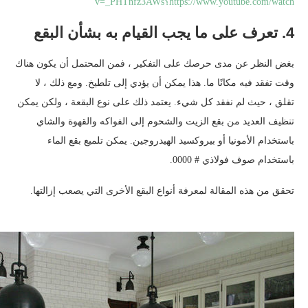
https://www.youtube.com/watch؟v=_PHTnfz3AWs
4. تعرف على ما يجب القيام به بشأن البقع
بغض النظر عن مدى حرصك على التفكير ، فمن المحتمل أن يكون هناك
وقت تفقد فيه مكانًا ما. هذا يمكن أن يؤدي إلى تلطيخ. ومع ذلك ، لا
تقلق ، حيث لم نفقد كل شيء. يعتمد ذلك على نوع البقعة ، ولكن يمكن
تنظيف العديد من بقع الزيت والشحوم إلى الفواكه والقهوة والشاي
باستخدام الأمونيا أو بيروكسيد الهيدروجين. يمكن تلميع بقع الماء
باستخدام صوف فولاذي # 0000.
تحقق من هذه المقالة لمعرفة أنواع البقع الأخرى التي يصعب إزالتها.