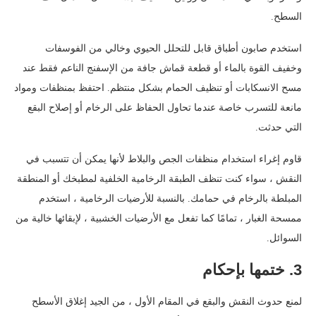
السطح.
استخدم صابون أطباق قابل للتحلل الحيوي وخالي من الفوسفات
وخفيف القوة بالماء أو قطعة قماش جافة من الإسفنج الناعم فقط عند
مسح الانسكابات أو تنظيف الحمام بشكل منتظم. احتفظ بمنظفات ومواد
مانعة للتسرب خاصة عندما تحاول الحفاظ على الرخام أو إصلاح البقع
التي حدثت.
قاوم إغراء استخدام منظفات الجص والبلاط لأنها يمكن أن تتسبب في
النقش ، سواء كنت تنظف الطبقة الرخامية الخلفية لمطبخك أو المنطقة
المبلطة بالرخام في حمامك. بالنسبة للأرضيات الرخامية ، استخدم
ممسحة الغبار ، تمامًا كما تفعل مع الأرضيات الخشبية ، لإبقائها خالية من
السوائل.
3. ختمها بإحكام
لمنع حدوث النقش والبقع في المقام الأول ، من الجيد إغلاق الأسطح