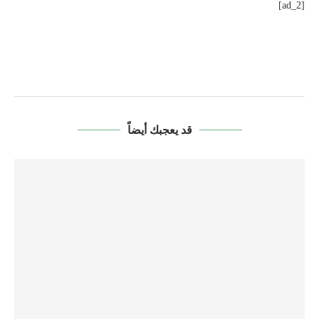
[ad_2]
قد يعجبك أيضاً