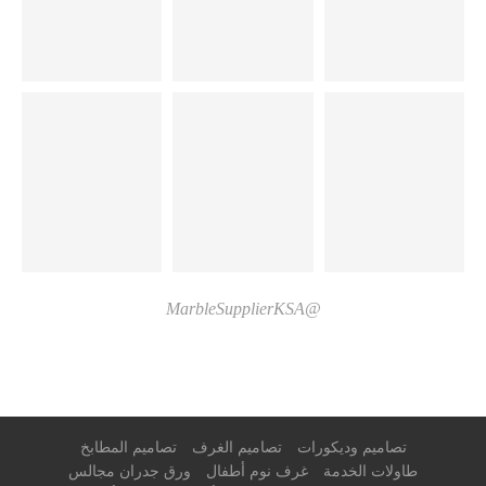
@MarbleSupplierKSA
تصاميم وديكورات
تصاميم الغرف
تصاميم المطابخ
طاولات الخدمة
غرف نوم أطفال
ورق جدران مجالس