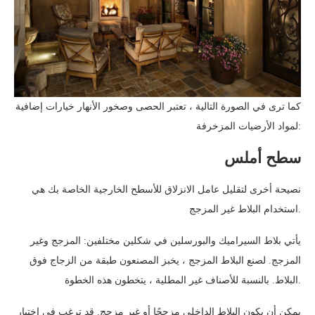
كما ترى في الصورة التالية ، تعتبر الحصى وصخور الأنهار خيارات إضافية
لمواد الأرضيات المزخرفة:
سطح أملس
نصيحة أخرى لتقليل عامل الانزلاق للأسطح الخارجية الخاصة بك هي
استخدام البلاط غير المزجج.
يأتي بلاط السيراميك والبورسلين في شكلين مختلفين: المزجج وغير
المزجج. لصنع البلاط المزجج ، يخبز المصنعون طبقة من الزجاج فوق
البلاط. بالنسبة للأصناف غير المطلية ، يتخطون هذه الخطوة.
يمكن أن يكون البلاط الداخلي مزججًا أو غير مزجج. قد ترغب في اختيار