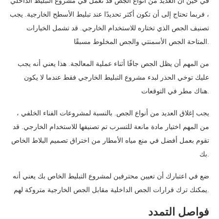
في حين أن العديد من أنواع الجص قد تعمل في مشروع التبليط الداخلي
، فربما تحتاج إلى أن تكون أكثر تحديدًا عند تبليط الأسطح الخارجية. يجب
تصنيف الجص الذي تختاره للاستخدام الخارجي. قد تشمل الخيارات
المتاحة الجص الأسمنتي والجص المخلوط مسبقًا.
من المهم أن يظل الجص جافًا أثناء عملية المعالجة. هذا يعني أنه يجب
عليك توخي الحذر لبدء مشروع التبليط الخارجي فقط عندما لا يكون
هناك مطر في التوقعات.
يجب إغلاق العديد من أنواع الجص. بالنسبة لمشروعات الفناء الخلفي ،
من المهم اختيار مادة مانعة للتسرب تم تصنيفها للاستخدام الخارجي. قد
تقوم بعمل أفضل في منع مياه الأمطار من اختراق تصميم البلاط الخاص
بك.
ضع في اعتبارك أن تعيين محترفين لمشروع التبليط الخاص بك يعني أنه
يمكنك ترك قرارات الجص الداخلية مقابل الجص الخارجية متروكة لهم.
فواصل التمدد