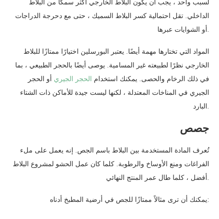
لسبب واحد ، يجب أن يكون البلاط الخارجي أكثر سمكًا من البلاط
الداخلي. تقل احتمالية كسر البلاط السميك ، حتى مع دحرجة الدراجات
أو الشوايات عبرها.
المواد التي تختارها مهمة أيضًا. يعتبر البورسلين اختيارًا ممتازًا للبلاط
الخارجي نظرًا لطبيعته غير المسامية. يوصى أيضًا بالحجر الطبيعي ، بما
في ذلك الرخام والحصى. يمكنك استخدام
الحجر الجيري
أو الحجر
الجيري في المناخات المعتدلة ، لكنها ليست جيدة للأماكن ذات الشتاء
البارد.
جصص
تُعرف المادة المستخدمة بين البلاط باسم الجص. إنه يعمل على ملء
الفراغات ومنع الأوساخ والرطوبة. كلما كان عمل الحشو لمشروع البلاط
أفضل ، كلما طال عمر المنتج النهائي.
يمكنك أن ترى مثالاً ممتازًا للجص في أرضية المطبخ أدناه: