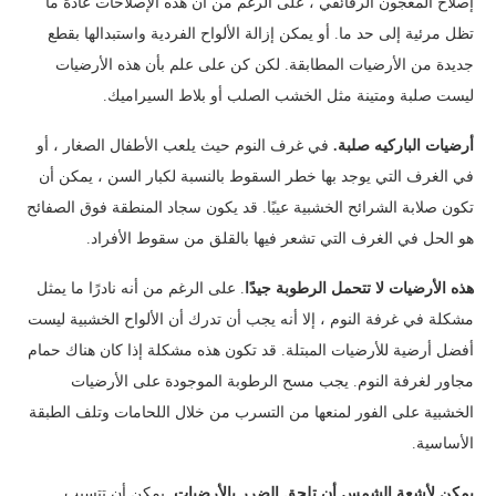
إصلاح المعجون الرقائقي ، على الرغم من أن هذه الإصلاحات عادة ما
تظل مرئية إلى حد ما. أو يمكن إزالة الألواح الفردية واستبدالها بقطع
جديدة من الأرضيات المطابقة. لكن كن على علم بأن هذه الأرضيات
ليست صلبة ومتينة مثل الخشب الصلب أو بلاط السيراميك.
أرضيات الباركيه صلبة.
في غرف النوم حيث يلعب الأطفال الصغار ، أو
في الغرف التي يوجد بها خطر السقوط بالنسبة لكبار السن ، يمكن أن
تكون صلابة الشرائح الخشبية عيبًا. قد يكون سجاد المنطقة فوق الصفائح
هو الحل في الغرف التي تشعر فيها بالقلق من سقوط الأفراد.
هذه الأرضيات لا تتحمل الرطوبة جيدًا
. على الرغم من أنه نادرًا ما يمثل
مشكلة في غرفة النوم ، إلا أنه يجب أن تدرك أن الألواح الخشبية ليست
أفضل أرضية للأرضيات المبتلة. قد تكون هذه مشكلة إذا كان هناك حمام
مجاور لغرفة النوم. يجب مسح الرطوبة الموجودة على الأرضيات
الخشبية على الفور لمنعها من التسرب من خلال اللحامات وتلف الطبقة
الأساسية.
يمكن لأشعة الشمس أن تلحق الضرر بالأرضيات.
يمكن أن تتسبب