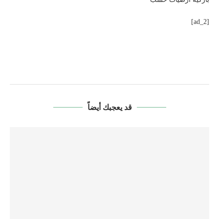
[ad_2]
قد يعجبك أيضاً