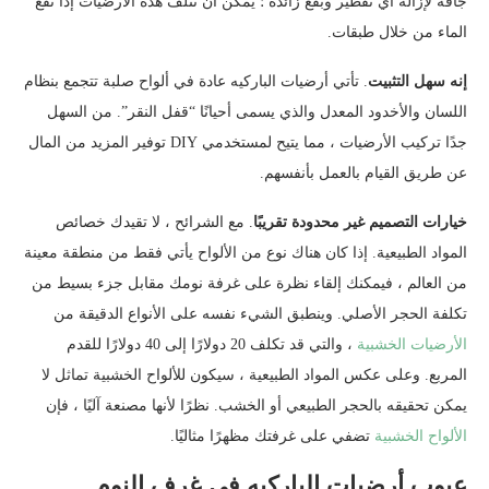
جافة لإزالة أي تقطير وبقع زائدة ؛ يمكن أن تتلف هذه الأرضيات إذا نقع
الماء من خلال طبقات.
إنه سهل التثبيت
. تأتي أرضيات الباركيه عادة في ألواح صلبة تتجمع بنظام
اللسان والأخدود المعدل والذي يسمى أحيانًا “قفل النقر”. من السهل
جدًا تركيب الأرضيات ، مما يتيح لمستخدمي DIY توفير المزيد من المال
عن طريق القيام بالعمل بأنفسهم.
خيارات التصميم غير محدودة تقريبًا
. مع الشرائح ، لا تقيدك خصائص
المواد الطبيعية. إذا كان هناك نوع من الألواح يأتي فقط من منطقة معينة
من العالم ، فيمكنك إلقاء نظرة على غرفة نومك مقابل جزء بسيط من
تكلفة الحجر الأصلي. وينطبق الشيء نفسه على الأنواع الدقيقة من
الأرضيات الخشبية
، والتي قد تكلف 20 دولارًا إلى 40 دولارًا للقدم
المربع. وعلى عكس المواد الطبيعية ، سيكون للألواح الخشبية تماثل لا
يمكن تحقيقه بالحجر الطبيعي أو الخشب. نظرًا لأنها مصنعة آليًا ، فإن
الألواح الخشبية
تضفي على غرفتك مظهرًا مثاليًا.
عيوب أرضيات الباركيه في غرف النوم