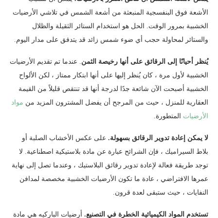
الأشعة فوق البنفسجية المنبعثة من أشعة الشمس في تلاشي الأرضيات
الخشبية بمرور الوقت. الحل هو استخدام الستائر الثقيلة والظلال
والستائر لمحاولة حجب أي ضوء شمس زائد قد يتدفق على مدار اليوم.
يُنظر أحيانًا إلى الرقائق على أنها رخيصة الثمن
. عندما تم تقديم الأرضيات
الخشبية لأول مرة ، كان يُنظر إليها على أنها ابتكار ممتاز ، لكن الألواح
الخشبية أصبحت الآن شائعة جدًا لدرجة أنها قد تنتقص قليلاً من القيمة
العقارية للمنزل ، حيث من المرجح أن يفضل المشترون المزيد من
مواد
الأرضيات
المتطورة.
لا يمكن إعادة تدوير الرقائق بسهولة.
على عكس الأخشاب الصلبة أو
بلاط السيراميك ، فإن الشرائح عبارة عن مادة بلاستيكية اصطناعية. لا
توجد طريقة فعالة لإعادة تدوير رقائق البلاستيك ، وعندما تصل إلى نهاية
عمرها الافتراضي ، عادة ما تكون الأرضيات الخشبية مخصصة لمدافن
النفايات ، حيث ستبقى لعدة قرون.
تستخدم المواد الكيميائية الخطرة في التصنيع.
أرضيات الباركيه هي مادة