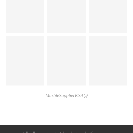
@MarbleSupplierKSA