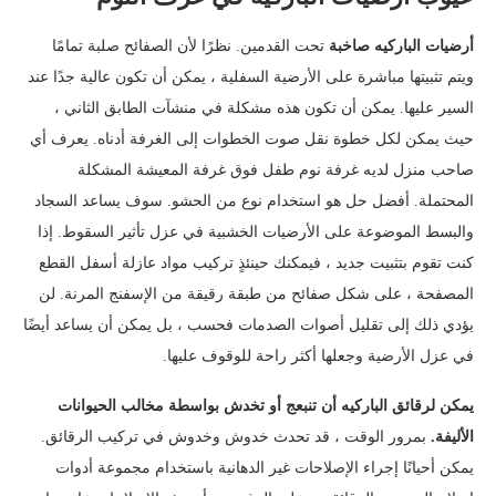
أرضيات الباركيه صاخبة
تحت القدمين. نظرًا لأن الصفائح صلبة تمامًا
ويتم تثبيتها مباشرة على الأرضية السفلية ، يمكن أن تكون عالية جدًا عند
السير عليها. يمكن أن تكون هذه مشكلة في منشآت الطابق الثاني ،
حيث يمكن لكل خطوة نقل صوت الخطوات إلى الغرفة أدناه. يعرف أي
صاحب منزل لديه غرفة نوم طفل فوق غرفة المعيشة المشكلة
المحتملة. أفضل حل هو استخدام نوع من الحشو. سوف يساعد السجاد
والبسط الموضوعة على الأرضيات الخشبية في عزل تأثير السقوط. إذا
كنت تقوم بتثبيت جديد ، فيمكنك حينئذٍ تركيب مواد عازلة أسفل القطع
المصفحة ، على شكل صفائح من طبقة رقيقة من الإسفنج المرنة. لن
يؤدي ذلك إلى تقليل أصوات الصدمات فحسب ، بل يمكن أن يساعد أيضًا
في عزل الأرضية وجعلها أكثر راحة للوقوف عليها.
يمكن لرقائق الباركيه أن تنبعج أو تخدش
بواسطة مخالب الحيوانات
الأليفة.
بمرور الوقت ، قد تحدث خدوش وخدوش في تركيب الرقائق.
يمكن أحيانًا إجراء الإصلاحات غير الدهانية باستخدام مجموعة أدوات