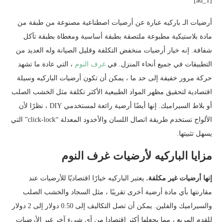
[ad_1]
أرضيات الـ باركيه عبارة عن أرضيات اصطناعية مصنوعة من طبقة من
مادة بلاستيكية مطبوعة ملتصقة بطبقة أساسية ومغطاة بطبقة تآكل
شفافة. إنه خيار أرضيات منخفض التكلفة وقليل الصيانة وله العديد من
التطبيقات في جميع أنحاء المنزل. في
غرف النوم
، التي عادة ما تشهد
حركة مرور خفيفة إلى حد ما ، يمكن أن تكون أرضيات الباركيه وسيلة
اقتصادية لتحقيق مظهر المواد الطبيعية الأكثر تكلفة مثل الخشب الصلب
أو بلاط السيراميك. إنها أيضًا أرضية رائعة لمستخدمي DIY ، نظرًا لأن
الألواح تستخدم طريقة اتصال اللسان والأخدود المعدلة “click-lock” التي
يسهل تثبيتها.
مزايا الباركيه لأرضيات غرف النوم
إنها أرضيات غير مكلفة.
يعتبر الباركيه خيارًا اقتصاديًا للأرضيات عند
مقارنتها بأي مادة أرضية أخرى تقريبًا ، مثل السجاد والخشب الصلب
والسيراميك والفلين. يمكن أن تصل التكاليف إلى 0.50 دولار إلى 2 دولار
للقدم المربع ، مما يجعلها أكثر اقتصادا من أي شيء آخر غير الأرضيات