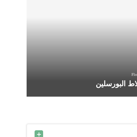
Flo
اط البورسلين