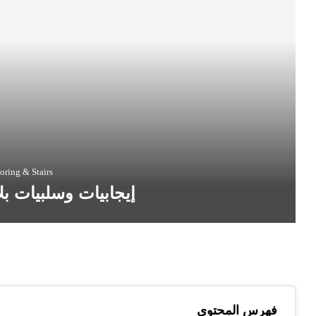
oring & Stairs
إيجابيات وسلبيات بل
فهرس المحتوى