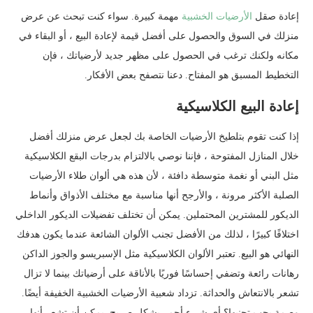
إعادة صقل
الأرضيات الخشبية
مهمة كبيرة. سواء كنت تبحث عن عرض
منزلك في السوق والحصول على أفضل قيمة لإعادة البيع ، أو البقاء في
مكانه ولكنك ترغب في الحصول على مظهر جديد لأرضياتك ، فإن
التخطيط المسبق هو المفتاح. دعنا نتصفح بعض الأفكار.
إعادة البيع الكلاسيكية
إذا كنت تقوم بتلطيخ الأرضيات الخاصة بك لجعل عرض منزلك أفضل
خلال المنازل المفتوحة ، فإننا نوصي بالالتزام بدرجات البقع الكلاسيكية
مثل البني أو نغمة متوسطة دافئة ، لأن هذه هي ألوان طلاء الأرضيات
الصلبة الأكثر مرونة ، والأرجح أنها مناسبة مع مختلف الأذواق وأنماط
الديكور للمشترين المحتملين. يمكن أن تختلف تفضيلات الديكور الداخلي
اختلافًا كبيرًا ، لذلك من الأفضل تجنب الألوان الشائعة عندما يكون هدفك
النهائي هو البيع. تعتبر الألوان الكلاسيكية مثل الإسبريسو والجوز الداكن
رهانات رائعة وتضفي إحساسًا فوريًا بالأناقة على أرضياتك بينما لا تزال
تشعر بالانتعاش والحداثة. تزداد شعبية الأرضيات الخشبية الخفيفة أيضًا.
وصمة يجب تجنبها؟ أي شيء أحمر بشكل صريح. يمكن أن تشعر أنها