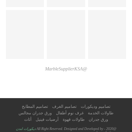
@MarbleSupplierKSA
تصاميم وديكورات
تصاميم الغرف
تصاميم المطابخ
طاولات الخدمة
غرف نوم أطفال
ورق جدران مجالس
ورق جدران
طاولات قهوة
أرضيات فينيل
أثاث
@2020 - All Right Reserved. Designed and Developed by
ديكورات لندن