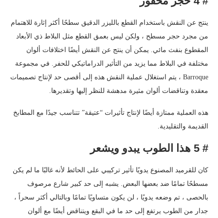
# 4 حجر محفور
ينتج عن النقش باستخدام القطع بالليزر الدقيق سطحًا أكثر إثارة للاهتمام
من مجرد حجر مسطح ، ولكن ليس بعمق القطع مثل البلاط ذي الأبعاد
المقطوع بنفث مائي. يمكن أن ينتج عن النقش أيضًا اختلافات ألوان
مختلفة في البلاط مما يزيد من التأثير الدراماتيكي للحفر. في مجموعة
Barroque ، يتم استغلال عملية النقش هذه إلى أقصى حد لإنتاج تصميمات
معقدة وتناقضات ألوان مثيرة مدهشة للنظر إليها وتقديرها.
هذه العملية ممتازة أيضًا لإنتاج تأثيرات “عتيقة” تتناسب جيدًا مع المطابخ
القديمة والتقليدية.
# 5 هذا الطوب يبدو ويشعر
كان للقرميد المصنوع يدويًا تأثير تركيبي على الحائط لأنه غالبًا ما لم يكن
مسطحًا تمامًا ضد بعضها البعض. يشبه إلى حد كبير شارع مرصوف
بالحصى ، تم وضعه يدويًا ، لن يكون متساويًا تمامًا وبالتالي أكثر سحراً ،
جدار من الطوب يرتفع إلى حد ما في البقع ويتناقض أيضًا مع ألوان