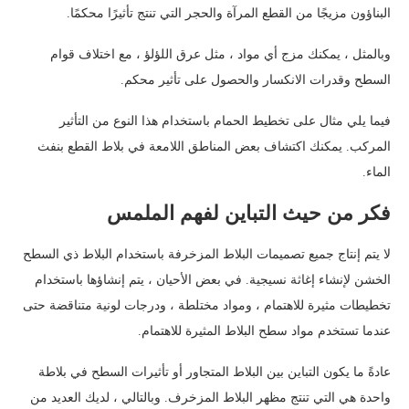
البناؤون مزيجًا من القطع المرآة والحجر التي تنتج تأثيرًا محكمًا.
وبالمثل ، يمكنك مزج أي مواد ، مثل عرق اللؤلؤ ، مع اختلاف قوام
السطح وقدرات الانكسار والحصول على تأثير محكم.
فيما يلي مثال على تخطيط الحمام باستخدام هذا النوع من التأثير
المركب. يمكنك اكتشاف بعض المناطق اللامعة في بلاط القطع بنفث
الماء.
فكر من حيث التباين لفهم الملمس
لا يتم إنتاج جميع تصميمات البلاط المزخرفة باستخدام البلاط ذي السطح
الخشن لإنشاء إغاثة نسيجية. في بعض الأحيان ، يتم إنشاؤها باستخدام
تخطيطات مثيرة للاهتمام ، ومواد مختلطة ، ودرجات لونية متناقضة حتى
عندما تستخدم مواد سطح البلاط المثيرة للاهتمام.
عادةً ما يكون التباين بين البلاط المتجاور أو تأثيرات السطح في بلاطة
واحدة هي التي تنتج مظهر البلاط المزخرف. وبالتالي ، لديك العديد من