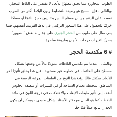
الطوب المجاورة مما يخلق مظهرًا للأبعاد لا يقتصر على البلاط المختار.
وبالتالي ، فإن النسيج هو وظيفة للتخطيط ولون البلاط أكثر من الطوب
نفسه. على الرغم من أن معظم الناس يختارون حجرًا ناعمًا أو سطحًا
خزفيًا للحصول على هذا الشعور التركيبي في بلاط القرميد أنفسهم. فيما
يلي مثال على طوب من
الحجر الجيري
على جدار به بعض “الظهور”
بصريًا لتغيرات درجات الألوان بطريقة ساحرة.
# 6 مكدسة الحجر
وبالمثل ، عندما يتم تكديس البلاطات عموديًا بدلاً من وضعها بشكل
مسطح على الحائط ، في خطوط غير مستوية ، فإن هذا يخلق تأثيرًا آخر
للأبعاد. يمكنك غالبًا رؤية هذا النوع من الطبقات المرئية الريفية في
المناطق المحيطة بحمام السباحة أو في الممرات أو منطقة الجلوس.
أضف إلى تأثير طبقات الأبعاد ، والاختلافات في درجة اللون في مادة
البلاط ، كما هو الحال مع دفتر الأستاذ بشكل طبيعي ، ويمكن أن يكون
الجدار الناتج عملاً فنيًا حقًا.