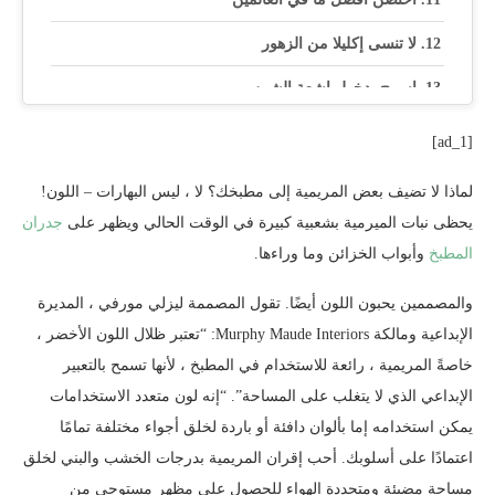
لا تنسى إكليلا من الزهور
اسمح بدخول اشعة الشمس
قم بتضمين العناصر الطبيعية
[ad_1]
جرب حائط اللهجة
لماذا لا تضيف بعض المريمية إلى مطبخك؟ لا ، ليس البهارات – اللون!
توقيت البلاط
يحظى نبات الميرمية بشعبية كبيرة في الوقت الحالي ويظهر على
جدران
المطبخ
وأبواب الخزائن وما وراءها.
نمط جميل
والمصممين يحبون اللون أيضًا. تقول المصممة ليزلي مورفي ، المديرة
لحظة MCM
الإبداعية ومالكة Murphy Maude Interiors: “تعتبر ظلال اللون الأخضر ،
جولدن جلام
خاصةً المريمية ، رائعة للاستخدام في المطبخ ، لأنها تسمح بالتعبير
الإبداعي الذي لا يتغلب على المساحة”. “إنه لون متعدد الاستخدامات
بلاط رائع
يمكن استخدامه إما بألوان دافئة أو باردة لخلق أجواء مختلفة تمامًا
جلوس حكيم
اعتمادًا على أسلوبك. أحب إقران المريمية بدرجات الخشب والبني لخلق
مساحة مضيئة ومتجددة الهواء للحصول على مظهر مستوحى من