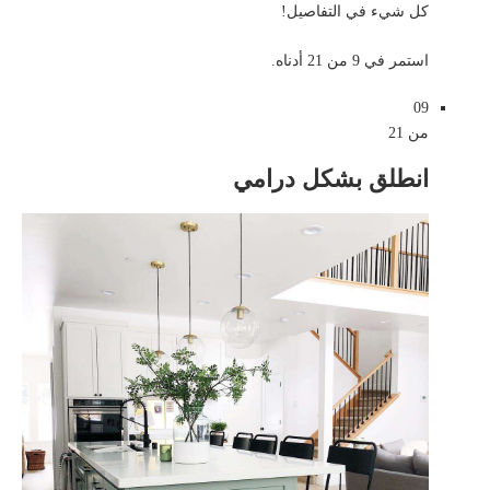
كل شيء في التفاصيل!
استمر في 9 من 21 أدناه.
09
من 21
انطلق بشكل درامي