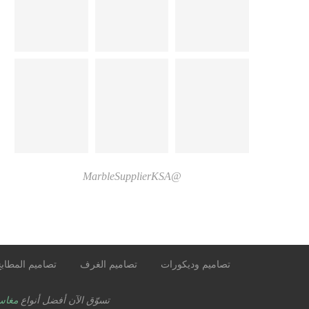
@MarbleSupplierKSA
تصاميم وديكورات
تصاميم الغرف
تصاميم المطاب
تسوّق الآن أفضل أنواع
مغاس