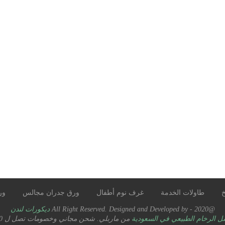
خ
طاولات الخدمة
غرف نوم أطفال
ورق جدران مجالس
ور
@2020 - All Right Reserved. Designed and Developed by
ديكورات لندن
ل الرخام الطبيعي في السعودية
من ماربلي. شحن مجاني وخصومات تصل ل 50% على جميع أنواع الرخام.