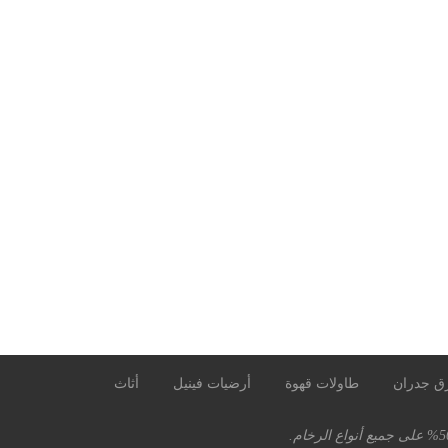
ق جدران
طاولات قهوة
أرضيات فينيل
أثاث