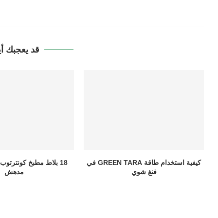
قد يعجبك أي
كيفية استخدام طاقة GREEN TARA في
18 بلاط مطبخ كونترتو
فنغ شوي
مدهش