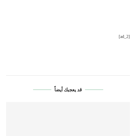
[ad_2]
قد يعجبك أيضاً