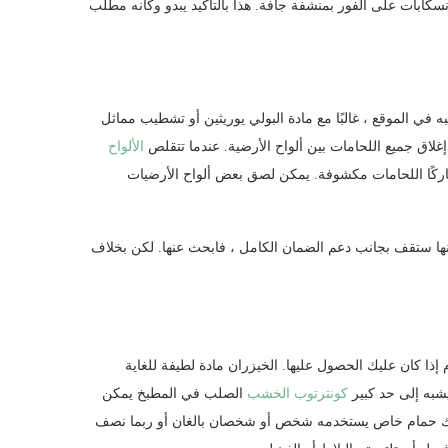
بات على الفور بمنشفة جافة. هذا بالتأكيد يبدو وكأنه مطلب
 في الموقع ، غالبًا مع مادة البولي يوريثين أو تشطيب مماثل
غلاق جميع اللحامات بين ألواح الأرضية. عندما تتقلص
الألواح
 تاركًا اللحامات مكشوفة. يمكن لصق بعض ألواح الأرضيات
نها ستقف بجانب دعم الضمان الكامل ، فابحث عنها. لكن بخلاف
ذا كان عليك الحصول عليها. الخيزران مادة لطيفة للغاية
شبه إلى حد كبير
كونترتوب الخشب
الصلب في المطبخ يمكن
 لديك حمام خاص يستخدمه شخص أو شخصان بالغان أو ربما نصف