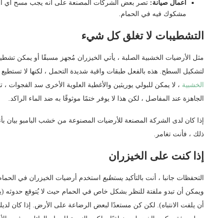
اعمال صيانة:
تصر بعض الشركات المصنعة على أنه يجب مسح أي انسكا
مشكوك فيه في الحمام.
التشطيبات لا تغلق كل شيء
مثل الأرضيات الخشبية الصلبة ، يأتي الخيزران مُجهز مسبقًا أو يمكن تشطيبه
لتشكيل السطح. هذه بالفعل طبقات واقية شديدة التحمل ، لكنها لا تستطيع إ
الخشبية
، لا يمكن للبولي يوريثين والأغطية العلوية الأخرى سد الفجوات ،
الجاهزة عند المفاصل ، لكن هذا لا يوفر ختمًا موثوقًا به ضد الماء الراكد.
إذا كان لدى الشركة المصنعة للأرضيات المصنوعة من خشب البامبو بيان بأ
ذلك ، فأنت تغامر.
إذا كنت على الخيزران
التحفظات جانبا ، أنت بالتأكيد
يستطيع
استخدم أرضيات الخيزران في الحمام إ
ويمكن أن تبدو ملفتة للنظر بشكل خاص في الحمام حيث لا يُتوقع حدوثه (ي
أن يلفت الانتباه). لكن كن مستعدًا لبعض الرضاعة على الأرض. إذا كان