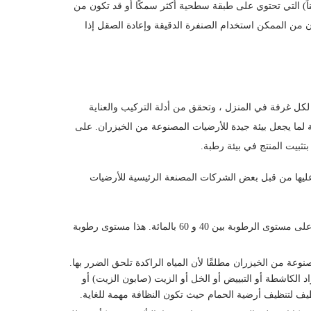
ناً) التي تحتوي على طبقة سطحية أكثر سمكًا أو قد تكون من
ن من الممكن استخدام الصنفرة الدقيقة وإعادة الصقل إذا
 لكل غرفة في المنزل ، وتحقق من أدلة التركيب والعناية
لما يجعل بيئة جيدة للأرضيات المصنوعة من الخيزران. على
تثبيت المنتج في بيئة رطبة.
عليها من قبل بعض الشركات المصنعة الرئيسية للأرضيات
يوصي أحد كبار موردي أرضيات الخيزران في البلاد بالحفاظ على مستوى الرطوبة بين 40 و 60 بالمائة. هذا مستوى رطوبة
ة من الخيزران مطلقًا لأن المياه الراكدة تلحق الضرر بها.
واد الكاشطة أو التبييض أو الخل أو الزيت (صابون الزيت) أو
ظيف لتنظيف أرضية الحمام حيث تكون النظافة مهمة للغاية.