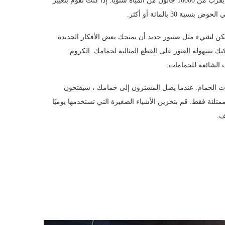
دش مطرية منخفضة التدفق. توفر مراحيض WaterSense المؤهلة ما يقرب من 16000 جالون من المياه سنويًا. إذا كنت تقوم بتغيير
3 بالمائة أو أكثر.
كن لشيء مثل صنبور جديد أن يمنحك بعض الأفكار الجديدة
نك بسهولة العثور على القطع المثالية لحمامك. الكروم
 الشائعة للحمامات.
ات الحمام. عندما يصل المشترون إلى حمامك ، سيفتحون
تلئة فقط. قم بتخزين الأشياء الصغيرة التي تستخدمها يوميًا
ف.