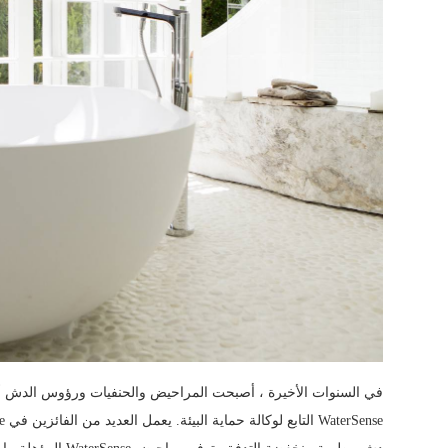
في السنوات الأخيرة ، أصبحت المراحيض والحنفيات ورؤوس الدش أكثر