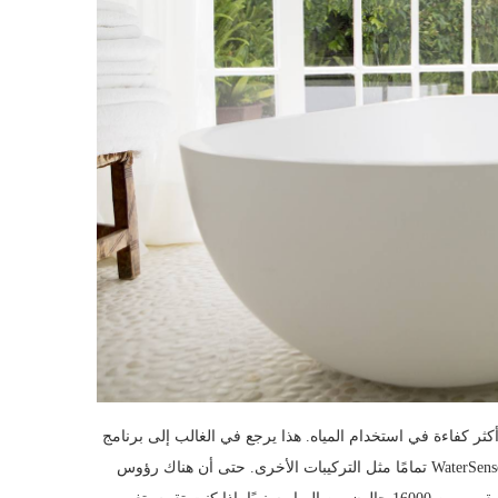
 كفاءة في استخدام المياه. هذا يرجع في الغالب إلى برنامج
WaterSense التابع لوكالة حماية البيئة. يعمل العديد من الفائزين في WaterSense تمامًا مثل التركيبات الأخرى. حتى أن هناك رؤوس