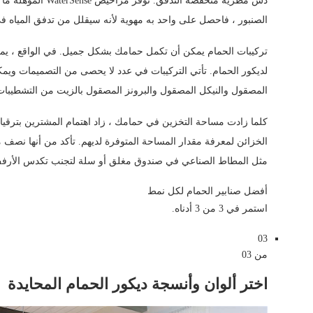
الصنبور ، فاحصل على واحد به مهوية لأنه سيقلل من تدفق المياه في الحوض بنسبة 0
تركيبات الحمام يمكن أن تكمل حمامك بشكل جميل. في الواقع ، يم
لديكور الحمام. تأتي التركيبات في عدد لا يحصى من التصميمات ويمك
المصقول والنيكل المصقول والبرونز المصقول بالزيت من التشطيبات
كلما زادت مساحة التخزين في حمامك ، زاد اهتمام المشترين بترقي
الخزائن لمعرفة مقدار المساحة المتوفرة لديهم. تأكد من أنها نصف مم
مثل المطاط الصناعي في صندوق مغلق أو سلة لتجنب تكدس الأرف
أفضل صنابير الحمام لكل نمط
استمر في 3 من 3 أدناه.
03
من 03
اختر ألوان وأنسجة ديكور الحمام المحايدة