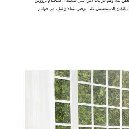
خلص منه وقم بتركيب دش كبير. يمكنك الاستحمام برؤوس
الكين المستقبليين على توفير المياه والمال في فواتير