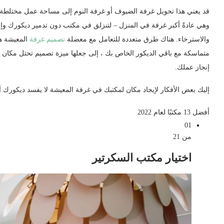
قد يعني هذا تحويل غرفة الضيوف أو غرفة النوم إلى مساحة عمل مختلطة. و
إخفاء المكتب المنزلي في مكان عادي
وهي عادةً أكبر غرفة في المنزل – لتنزلق في مكتب دون تدمير ديكورك وإ
تعليق بعض لوحات الفن في مكتب غرفة المعيشة
والاسترخاء. هناك طرق متعددة للتعامل مع معضلة
تصميم غرفة
المعيشة ه
متماسكة مع باقي الديكور الخاص بك ، إلى جعلها ميزة تصميم تحتل مكان ا
تكبير
إنجاز عملك.
اجعلها تختفي
إليك بعض الأفكار لإيجاد مكان لمكتبك في غرفة المعيشة لا يفسد ديكورك أ
أفضل 13 مكتبًا لعام 2022
01
من 21
اختيار مكتب السكرتير