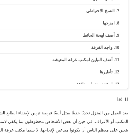
النسخ الاحتياطي
امزجها
أضف لهجة الحائط
واجه الغرفة
أضف التباين لمكتب غرفة المعيشة
تأطيرها
استخدم نغمات دافئة
اختر طاولة مستديرة
[ad_1]
اسند مكتب غرفة المعيشة على الحائط
يعد العمل من المنزل تحديًا حديثًا يمثل أيضًا فرصة تزيين لإضفاء الطابع
اختر قطعة أثرية
المكتب أو الأعراف. في حين أن بعض الأشخاص محظوظون بما يكفي لامتل
يتعين على معظم الناس أن يكونوا مبدعين لإنجاحها. لا سيما مكتب غرفة ال
المخيم في الكوف