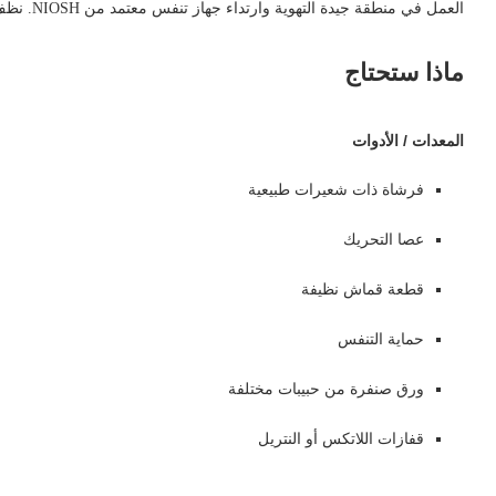
العمل في منطقة جيدة التهوية وارتداء جهاز تنفس معتمد من NIOSH. نظف بعناية باستخدام مكنسة كهربائية مزودة بفلتر HEPA.
ماذا ستحتاج
المعدات / الأدوات
فرشاة ذات شعيرات طبيعية
عصا التحريك
قطعة قماش نظيفة
حماية التنفس
ورق صنفرة من حبيبات مختلفة
قفازات اللاتكس أو النتريل