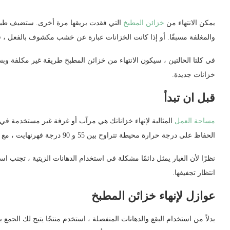
يمكن الانتهاء من
خزائن المطبخ
التي فقدت بريقها مرة أخرى. ستضيف طبقة ج
والمغلفة مسبقًا. أو إذا كانت الخزانات عبارة عن خشب مكشوف بالفعل ، فقد 
في كلتا الحالتين ، سيكون الانتهاء من خزائن المطبخ طريقة غير مكلفة و
خزانات جديدة.
قبل ان تبدأ
مساحة العمل
المثالية لإنهاء خزاناتك هي مرآب أو غرفة غير مستخدمة في ا
الحفاظ على درجة حرارة محيطة تتراوح بين 55 و 90 درجة فهرنهايت ، مع رطوبة نسبية أقل من 85 بالمائة.
نظرًا لأن الغبار يمثل دائمًا مشكلة في استخدام الدهانات الزيتية ، تجنب اس
انتظار تجفيفها.
عوازل لإنهاء خزائن المطبخ
بدلاً من استخدام البقع والدهانات المنفصلة ، استخدم منتجًا يتيح لك الجمع