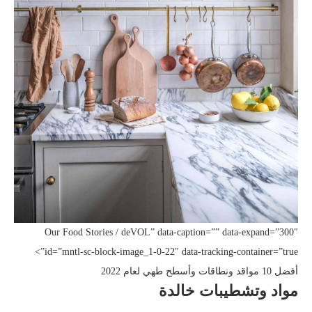
Our Food Stories / deVOL” data-caption=”” data-expand=”300″
id=”mntl-sc-block-image_1-0-22″ data-tracking-container=”true”>
أفضل 10 مواقد ونطاقات وأسطح طهي لعام 2022
مواد وتشطيبات خالدة