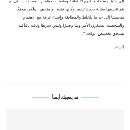
إلى خلق مساحات “تلهم الانتقائية وطبقات الاهتمام. المساحات التي لم
يتم تنسيقها بعناية بحيث تشعر وكأنها فندق أو متحف ، ولكن موقفًا
متحمسًا إلى حد ما للخلط والمطابقة وإنشاء غرفة مع الاهتمام
والشخصية. يستغرق الأمر وقتًا وصبرًا وليس سريعًا ولكنه بالتأكيد
يستحق تخصيص الوقت “.
[ad_2]
قد يعجبك أيضاً