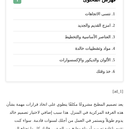
ننسى الاتجاهات
امزج القديم والجديد
العناصر الأساسية والتخطيط
مواد وتشطيبات خالدة
الألوان والديكور والإكسسوارات
خذ وقتك
[ad_1]
يعد تصميم المطبخ مشروعًا مكلفًا ينطوي على اتخاذ قرارات مهمة بشأن
هذه الغرفة المركزية في المنزل. هذا سبب إضافي لاختيار تصميم خالد
يدوم طويلاً ويستمر في العمل من أجلك لسنوات قادمة. سواء كنت
تقوم بإعادة تصميم أو بناء مطبخ من الصفر ، فإليك كل ما تحتاج إلى