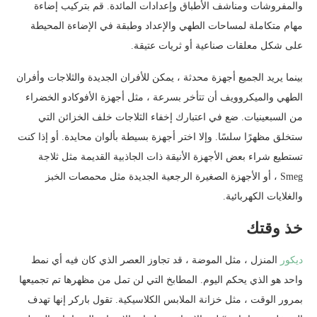
والمفروشات ومناشف الأطباق وإعدادات المائدة. قم بتركيب إضاءة
مهام متكاملة لمساحات الطهي والإعداد وطبقة في الإضاءة المحيطة
على شكل معلقات صناعية أو ثريات عتيقة.
بينما يريد الجميع أجهزة محدثة ، يمكن للأفران الجديدة والثلاجات وأفران
الطهي والميكروويف أن تتأخر بسرعة ، مثل أجهزة الأفوكادو الخضراء
من السبعينيات. ضع في اعتبارك إخفاء الثلاجات خلف الخزائن التي
ستخلق مظهرًا سلسًا. وإلا اختر أجهزة بسيطة بألوان محايدة. أو إذا كنت
تستطيع شراء بعض الأجهزة الأنيقة ذات الجاذبية القديمة مثل ثلاجة
Smeg ، أو الأجهزة الصغيرة الرجعية الجديدة مثل محمصات الخبز
والغلايات الكهربائية.
خذ وقتك
ديكور
المنزل ، مثل الموضة ، قد تجاوز العصر الذي كان فيه أي نمط
واحد هو الذي يحكم اليوم. المطابخ التي لن تمل من مظهرها تم تجميعها
بمرور الوقت ، مثل خزانة الملابس الكلاسيكية. تقول باركر إنها تهدف