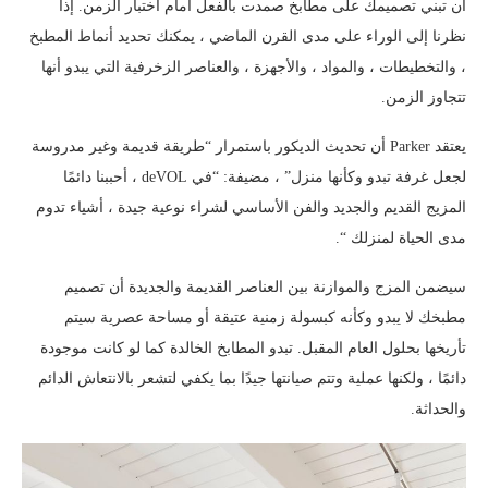
أن تبني تصميمك على مطابخ صمدت بالفعل أمام اختبار الزمن. إذا
نظرنا إلى الوراء على مدى القرن الماضي ، يمكنك تحديد أنماط المطبخ
، والتخطيطات ، والمواد ، والأجهزة ، والعناصر الزخرفية التي يبدو أنها
تتجاوز الزمن.
يعتقد Parker أن تحديث الديكور باستمرار “طريقة قديمة وغير مدروسة
لجعل غرفة تبدو وكأنها منزل” ، مضيفة: “في deVOL ، أحببنا دائمًا
المزيج القديم والجديد والفن الأساسي لشراء نوعية جيدة ، أشياء تدوم
مدى الحياة لمنزلك “.
سيضمن المزج والموازنة بين العناصر القديمة والجديدة أن تصميم
مطبخك لا يبدو وكأنه كبسولة زمنية عتيقة أو مساحة عصرية سيتم
تأريخها بحلول العام المقبل. تبدو المطابخ الخالدة كما لو كانت موجودة
دائمًا ، ولكنها عملية وتتم صيانتها جيدًا بما يكفي لتشعر بالانتعاش الدائم
والحداثة.