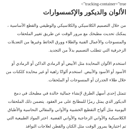
tracking-container=”true”>
الألوان والديكور والإكسسوارات
من خلال التصميم الكلاسيكي والكلاسيكي والوظيفي والقطع الأساسية ،
يمكنك تحديث مطبخك مع مرور الوقت عن طريق تغيير الملحقات
والمنسوجات والأعمال الفنية والطلاء وورق الحائط وغيرها من التعديلات
الزخرفية التي تتطلب التصميم بدلاً من التجديد.
استخدم الألوان المحايدة مثل الأبيض أو الرمادي الداكن أو الرمادي أو
الأسود أو الأسود والأبيض. استخدم ألوانًا زاهية أو غير محايدة كلكنات من
خلال طلاء الجدران أو المنسوجات أو الملحقات.
تتمثل إحدى أسهل الطرق لإنشاء جمالية خالدة في مطبخك في دمج
الديكور الذي يمثل رمزًا للمطابخ على مر العقود. يتضمن ذلك الملحقات
اليومية مثل ألواح التقطيع الخشبية والأواني والمقالي النحاسية والأطباق
الكلاسيكية والأواني الزجاجية والأواني الفضية. اختر المواد الطبيعية التي
تم اختبارها بمرور الوقت مثل الكتان والقطن لعلاجات النوافذ