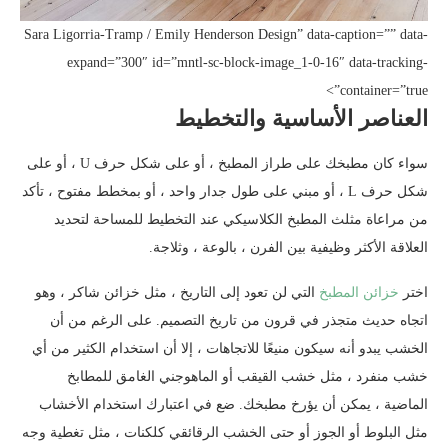
Sara Ligorria-Tramp / Emily Henderson Design” data-caption=”” data-
expand=”300″ id=”mntl-sc-block-image_1-0-16″ data-tracking-
container=”true”>
العناصر الأساسية والتخطيط
سواء كان مطبخك على طراز المطبخ ، أو على شكل حرف U ، أو على
شكل حرف L ، أو مبني على طول جدار واحد ، أو بمخطط مفتوح ، تأكد
من مراعاة مثلث المطبخ الكلاسيكي عند التخطيط للمساحة لتحديد
العلاقة الأكثر وظيفية بين الفرن ، بالوعة ، وثلاجة.
اختر
خزائن المطبخ
التي لن تعود إلى التاريخ ، مثل خزائن شاكر ، وهو
اتجاه حديث متجذر في قرون من تاريخ التصميم. على الرغم من أن
الخشب يبدو أنه سيكون منيعًا للاتجاهات ، إلا أن استخدام الكثير من أي
خشب منفرد ، مثل خشب القيقب أو الماهوجني الغامق للمطابخ
الماضية ، يمكن أن يؤرخ مطبخك. ضع في اعتبارك استخدام الأخشاب
مثل البلوط أو الجوز أو حتى الخشب الرقائقي كلكنات ، مثل تغطية وجه