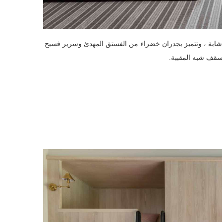
 الغرفة المخصصة بطابقين من Becca Interiors لعائلة شابة ، وتتميز بجدران خضراء من الفستق المهدئ وسرير فسيح
سقف شبه المقببة.