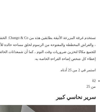
زهري وأبيض
طبيعي
عصابة الثمانية
تستخدم غرفة
، والفراش المخططة والمفتوحة من الرسوم لخلق مساحة خالدة للأط
للجميع مكانًا لتخزين ضروريات وقت النوم ، كما أن شمعدانات الح
إعطاء كل شخص إضاءة القراءة الخاصة به.
استمر في 2 من 25 أدناه.
02
من 25
سرير نحاسي كبير