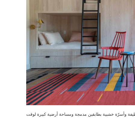
بطابقين في وايومنغ من JLF Architects بخطوط نظيفة وأسرّة خشبية بطابقين مدمجة ومساحة أرضية كبيرة لوقت