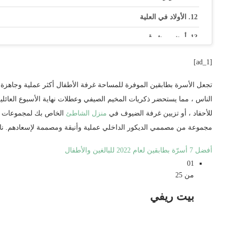
الأولاد في العلية
أبيض ومشرق
جنباألى جنب
[ad_1]
منطقة جلوس
تجعل الأسرة بطابقين الموفرة للمساحة غرفة الأطفال أكثر عملية وجاهزة 
أحمر و أبيض و أزرق
الناس ، مما يستحضر ذكريات المخيم الصيفي وعطلات نهاية الأسبوع العائل
للأحفاد ، أو تزيين غرفة الضيوف في
منزل الشاطئ
الخاص بك لمجموعات من
مساحة صغيرة
مجموعة من مصممي الديكور الداخلي عملية وأنيقة ومصممة لإسعادهم. نا
معاصر
أفضل 7 أسرّة بطابقين لعام 2022 للبالغين والأطفال
من الرأس لأخمص القدمين
01
من 25
غرفة بطابقين للأطفال
بيت ريفي
غرفة بطابقين بنمط ريفي
غرفة بطابقين حديثة لبيت المزرعة