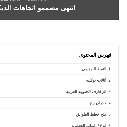
انتهى مصممو اتجاهات الديكور لعام 2
فهرس المحتوى
النمط البوهيمي
أثاثات بوكليه
الزخارف الجنوبية الغربية
جدران بيج
فتح خطط الطوابق
انزلاق ابواب الحظيرة