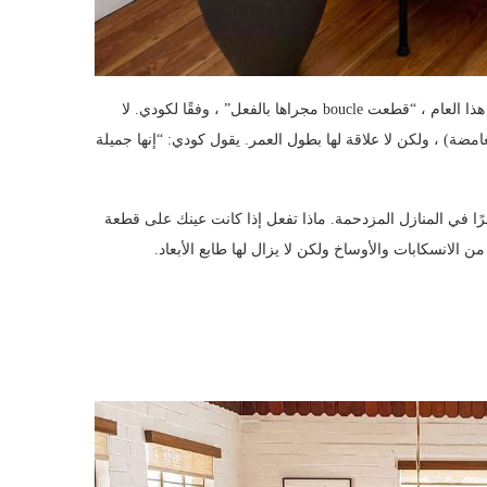
في حين أن هذه القطع الشبيهة بالغيوم قد انفجرت حقًا على الساحة هذا العام ، “قطعت boucle مجراها بالفعل” ، وفقًا لكودي. لا
مضة) ، ولكن لا علاقة لها بطول العمر. يقول كودي: “إنها جميلة
ًا في المنازل المزدحمة. ماذا تفعل إذا كانت عينك على قطعة
 الانسكابات والأوساخ ولكن لا يزال لها طابع الأبعاد.