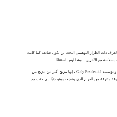
لمحتمل أن الغرف ذات الطراز البوهيمي البحت لن تكون شائعة كما كانت
بسلاسة مع الآخرين – وهذا ليس استثناءً.
“أسلوب بوهو يميل [towards] تقول مولي كودي ، المصممة الداخلية ومؤسسة Cody Residential ، إنها مزيج أكثر من مزيج من
عة متنوعة من القوام الذي يشجعه بوهو جنبًا إلى جنب مع