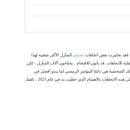
تصميم
المنازل الأكثر شعبية لهذا
قلبة للاتجاهات. قد يأتون للاقتحام ، يجتاحون آلاف المنازل ، لكن
واقك الشخصية هي دائمًا المؤشر الرئيسي لما يبدو أفضل في
منزلك ، فمن الجيد دائمًا سماع رأي خارجي. وفقًا لخبراء التصميم ، لن تحظى هذه الاتجاهات بالاهتمام الذي حظيت به في عام 2023 ، ناهيك