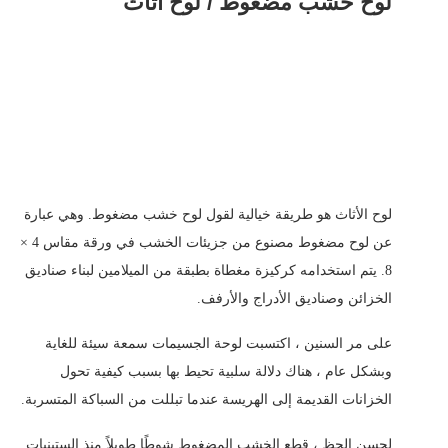
لوح خشب مضغوط / لوح أثاث
لوح الأثاث هو طريقة خيالية لقول لوح خشب مضغوط. وهي عبارة
عن لوح مضغوط مصنوع من جزيئات الخشب في ورقة مقاس 4 ×
8. يتم استخدامه كركيزة مغطاة بطبقة من الميلامين لبناء صناديق
الخزائن وصناديق الأدراج والأرفف.
على مر السنين ، اكتسبت لوحة الجسيمات سمعة سيئة للغاية
وبشكل عام ، هناك دلالة سلبية تحيط بها بسبب كيفية تحول
الخزانات القديمة إلى الهريسة عندما تبللت من السباكة المتسربة.
لحسن الحظ ، قطع الخشب المضغوط شوطًا طويلاً منذ الستينيات