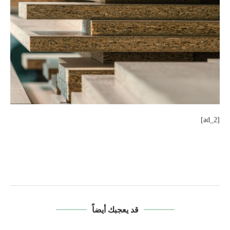
[ad_2]
قد يعجبك أيضاً