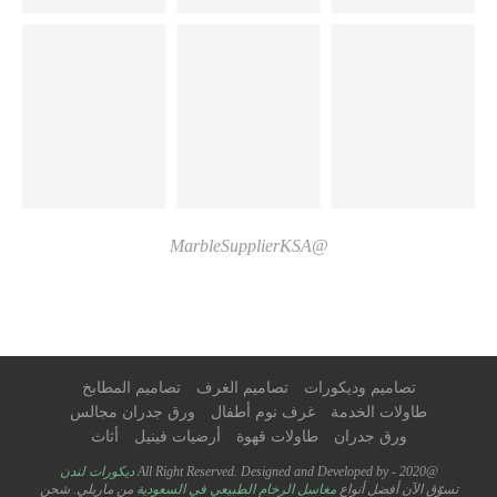
@MarbleSupplierKSA
تصاميم وديكورات
تصاميم الغرف
تصاميم المطابخ
طاولات الخدمة
غرف نوم أطفال
ورق جدران مجالس
ورق جدران
طاولات قهوة
أرضيات فينيل
أثاث
@2020 - All Right Reserved. Designed and Developed by
ديكورات لندن
تسوّق الآن أفضل أنواع
مغاسل الرخام الطبيعي في السعودية
من ماربلي. شحن