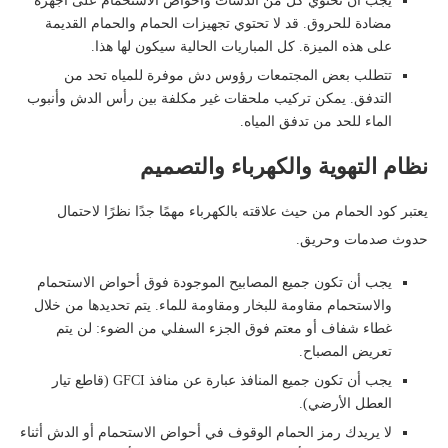
يجب أن تحتوي كل من الدشات وأحواض الاستحمام على أجهزة
مضادة للحروق. قد لا تحتوي تجهيزات الحمام والحمام القديمة
على هذه الميزة. كل المباريات الحالية سيكون لها هذا.
تتطلب بعض المجتمعات رؤوس دش موفرة للمياه تحد من
التدفق. يمكن تركيب ملحقات غير مكلفة بين رأس الدش وأنبوب
الماء للحد من تدفق المياه.
نظام التهوية والكهرباء والتصميم
يعتبر كود الحمام من حيث علاقته بالكهرباء مهمًا جدًا نظرًا لاحتمال
حدوث صدمات وحريق.
يجب أن تكون جميع المصابيح الموجودة فوق أحواض الاستحمام
والاستحمام مقاومة للبخار ومقاومة للماء. يتم تحديدها من خلال
غطاء شفاف أو معتم فوق الجزء السفلي من الضوء: لن يتم
تعريض المصباح.
يجب أن تكون جميع المنافذ عبارة عن منافذ GFCI (قاطع تيار
العطل الأرضي).
لا يريدك رمز الحمام الوقوف في أحواض الاستحمام أو الدش أثناء