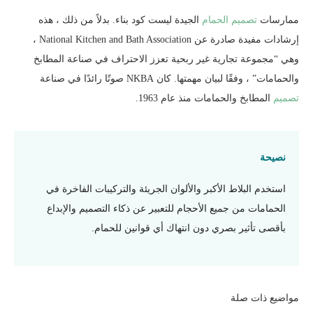
ممارسات
تصميم الحمام
الجيدة ليست كود بناء. بدلاً من ذلك ، هذه
إرشادات مفيدة صادرة عن National Kitchen and Bath Association ،
وهي “مجموعة تجارية غير ربحية تعزز الاحتراف في صناعة المطابخ
والحمامات” ، وفقًا لبيان مهمتها. كان NKBA صوتًا رائدًا في صناعة
تصميم
المطابخ والحمامات منذ عام 1963.
نصيحة
استخدم البلاط الأكبر والألوان الجريئة والتركيبات الفاخرة في
الحمامات من جميع الأحجام للتعبير عن ذكاء التصميم والإبداع
بأقصى تأثير بصري دون انتهاك أي قوانين للحمام.
مواضيع ذات صلة