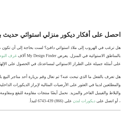
احصل على أفكار ديكور منزلي استوائي حديث باستخدام inder
هل ترغب في الهروب إلى ملاذ استوائي دافئ؟ لست بحاجة إلى أن تكون ملي
بالمناطق الاستوائية في المنزل. يعرض My Design Finder آلاف
غرف النوم
على أمثلة جميلة على الطراز الاستوائي لمساعدتك في الحصول على الإلها
هل تعرف بالفعل ما الذي تبحث عنه؟ ثم تعال وقم بزيارة أحد متاجر البيع با
والمطلعين لدينا في العثور على الأرضيات المثالية لإبراز الديكورات الداخل
والبلاط والفينيل الفاخر والمزيد. نحمل أيضًا منتجات مقاومة للبقع ومقاومة ل
، أو اتصل على
ديكورات لندن
على (866) 439-6743 لتبدأ.