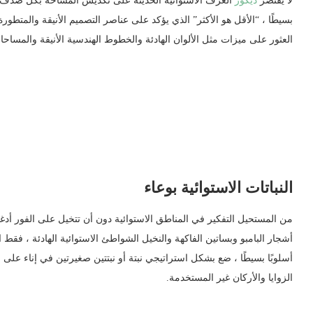
لا يقتصر
ديكور
الغرف الاستوائية الحديثة على تكديس المساحة بكل صدف يمكن
بسيطًا ، “الأقل هو الأكثر” الذي يؤكد على عناصر التصميم الأنيقة والمتطورة
العثور على ميزات مثل الألوان الهادئة والخطوط الهندسية الأنيقة والمساح
النباتات الاستوائية بوعاء
من المستحيل التفكير في المناطق الاستوائية دون أن تتخيل على الفور أدغال
أشجار البامبو وبساتين الفاكهة والنخيل الشواطئ الاستوائية الهادئة ، فقط ا
أسلوبًا بسيطًا ، ضع بشكل استراتيجي نبتة أو نبتتين صغيرتين في إناء على
الزوايا والأركان غير المستخدمة.