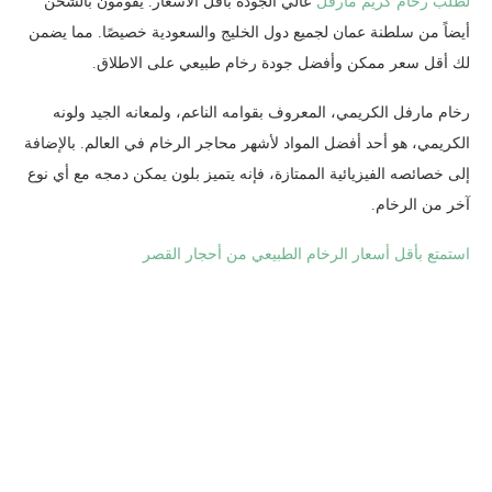
لطلب رخام كريم مارفل
عالي الجودة بأقل الأسعار. يقومون بالشحن
أيضاً من سلطنة عمان لجميع دول الخليج والسعودية خصيصًا. مما يضمن
لك أقل سعر ممكن وأفضل جودة رخام طبيعي على الاطلاق.
رخام مارفل الكريمي، المعروف بقوامه الناعم، ولمعانه الجيد ولونه
الكريمي، هو أحد أفضل المواد لأشهر محاجر الرخام في العالم. بالإضافة
إلى خصائصه الفيزيائية الممتازة، فإنه يتميز بلون يمكن دمجه مع أي نوع
آخر من الرخام.
استمتع بأقل أسعار الرخام الطبيعي من أحجار القصر