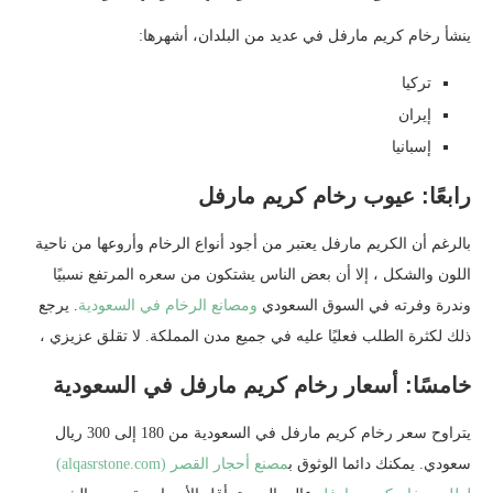
ينشأ رخام كريم مارفل في عديد من البلدان، أشهرها:
تركيا
إيران
إسبانيا
رابعًا: عيوب رخام كريم مارفل
بالرغم أن الكريم مارفل يعتبر من أجود أنواع الرخام وأروعها من ناحية
اللون والشكل ، إلا أن بعض الناس يشتكون من سعره المرتفع نسبيًا
وندرة وفرته في السوق السعودي
ومصانع الرخام في السعودية
. يرجع
ذلك لكثرة الطلب فعليًا عليه في جميع مدن المملكة. لا تقلق عزيزي ،
خامسًا: أسعار رخام كريم مارفل في السعودية
يتراوح سعر رخام كريم مارفل في السعودية من 180 إلى 300 ريال
سعودي. يمكنك دائما الوثوق ب
مصنع أحجار القصر (alqasrstone.com)