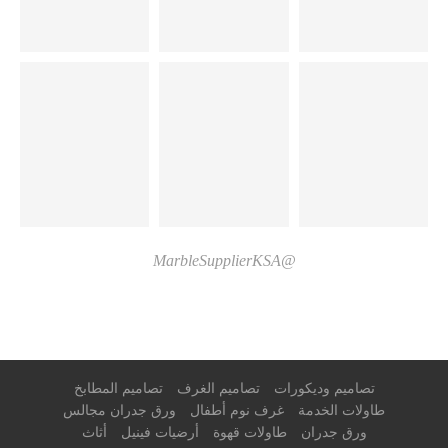
@MarbleSupplierKSA
تصاميم وديكورات
تصاميم الغرف
تصاميم المطابخ
طاولات الخدمة
غرف نوم أطفال
ورق جدران مجالس
ورق جدران
طاولات قهوة
أرضيات فينيل
أثاث