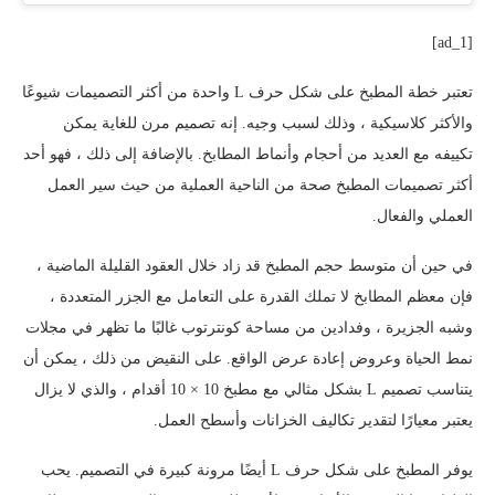
[ad_1]
تعتبر خطة المطبخ على شكل حرف L واحدة من أكثر التصميمات شيوعًا
والأكثر كلاسيكية ، وذلك لسبب وجيه. إنه تصميم مرن للغاية يمكن
تكييفه مع العديد من أحجام وأنماط المطابخ. بالإضافة إلى ذلك ، فهو أحد
أكثر تصميمات المطبخ صحة من الناحية العملية من حيث سير العمل
العملي والفعال.
في حين أن متوسط ​​حجم المطبخ قد زاد خلال العقود القليلة الماضية ،
فإن معظم المطابخ لا تملك القدرة على التعامل مع الجزر المتعددة ،
وشبه الجزيرة ، وفدادين من مساحة كونترتوب غالبًا ما تظهر في مجلات
نمط الحياة وعروض إعادة عرض الواقع. على النقيض من ذلك ، يمكن أن
يتناسب تصميم L بشكل مثالي مع مطبخ 10 × 10 أقدام ، والذي لا يزال
يعتبر معيارًا لتقدير تكاليف الخزانات وأسطح العمل.
يوفر المطبخ على شكل حرف L أيضًا مرونة كبيرة في التصميم. يحب