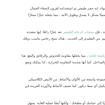
سواء. إنه حجر طبيعي تم استخدامه لقرون لإضفاء الجمال
تينًا بشكل لا يصدق وطويل الأمد ، مما يجعله خيارًا ممتازًا
ة ، فإن
منتجات الرخام الطبيعي
تعد خيارًا رائعًا. إنها متعددة
م. من التقليدي إلى الحديث ، هناك منتج رخامي يناسب ذوقك
ثيفة للغاية
، مما يجعلها مقاومة للخدوش والرقائق والبقع. هذا
والمداخل. كما أنها شديدة المقاومة للحرارة ، لذا يمكنك وضع
وعة واسعة من الألوان والأنماط. من الأبيض الكلاسيكي
يكمل أي نمط ديكور. كما تضيف الأنماط والأوردة الفريدة في
ًا إلى حمامك أو مطبخك ، ولكنها أيضًا عملية للغاية. يسهل