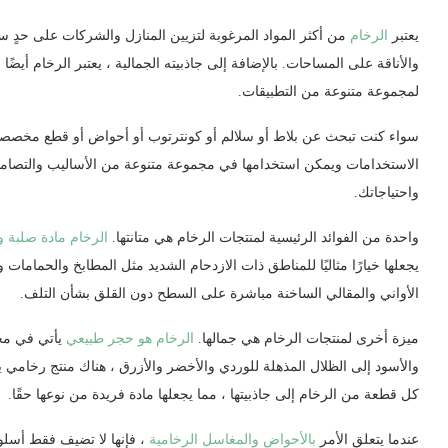
يعتبر
الرخام
من أكثر المواد المرغوبة لتزيين المنازل والشركات على حدٍ 
والأناقة على المساحات. بالإضافة إلى جاذبيته الجمالية ، يعتبر الرخام أيضًا م
لمجموعة متنوعة من التطبيقات.
سواء كنت تبحث عن بلاط أو سلالم أو كونترتوب أو أحواض أو قطع مخصص
الاستخدامات ويمكن استخدامها في مجموعة متنوعة من الأساليب والتصامي
واحتياجاتك.
واحدة من الفوائد الرئيسية لمنتجات الرخام هي متانتها.
الرخام مادة صلبة وك
يجعلها خيارًا مثاليًا للمناطق ذات الازدحام الشديد مثل المطابخ والحمامات 
الأواني والمقالي الساخنة مباشرة على السطح دون القلق بشأن التلف.
ميزة أخرى لمنتجات الرخام هي جمالها.
الرخام هو حجر طبيعي
يأتي في مجم
والأسود إلى الظلال المذهلة للوردي والأخضر والأزرق ، هناك منتج رخامي 
كل قطعة من الرخام إلى جاذبيتها ، مما يجعلها مادة فريدة من نوعها حقًا.
عندما يتعلق الأمر
بالأحواض والمغاسل الرخامية
، فإنها لا تضيف فقط أسلوب