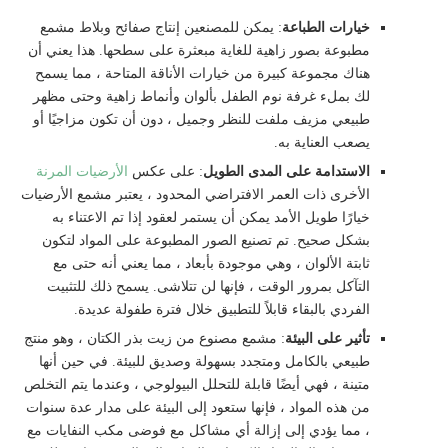
خيارات الطباعة
: يمكن للمصنعين إنتاج صفائح وبلاط مشمع
مطبوعة بصور زاهية للغاية مبعثرة على سطحها. هذا يعني أن
هناك مجموعة كبيرة من خيارات الأناقة المتاحة ، مما يسمح
لك بملء غرفة نوم الطفل بألوان وأنماط زاهية وحتى مظهر
طبيعي مزيف ملفت للنظر وجميل ، دون أن تكون مزاجيًا أو
يصعب العناية به.
الاستدامة على المدى الطويل
: على عكس
الأرضيات المرنة
الأخرى ذات العمر الافتراضي المحدود ، يعتبر مشمع الأرضيات
خيارًا طويل الأمد يمكن أن يستمر لعقود إذا تم الاعتناء به
بشكل صحيح. تم تصنيع الصور المطبوعة على المواد لتكون
ثابتة الألوان ، وهي موجودة بأبعاد ، مما يعني أنه حتى مع
التآكل بمرور الوقت ، فإنها لن تتلاشى. يسمح ذلك للتثبيت
الفردي بالبقاء قابلاً للتطبيق خلال فترة طفولة عديدة.
تأثير على البيئة
: مشمع مصنوع من زيت بذر الكتان ، وهو منتج
طبيعي بالكامل ومتجدد بسهولة وصديق للبيئة. في حين أنها
متينة ، فهي أيضًا قابلة للتحلل البيولوجي ، وعندما يتم التخلص
من هذه المواد ، فإنها ستعود إلى البيئة على مدار عدة سنوات
، مما يؤدي إلى إزالة أي مشاكل مع فوضى مكب النفايات مع