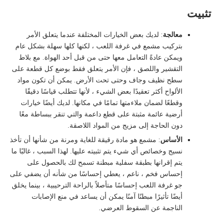
تثبيت
معالجة
: لديك بعض الخيارات المختلفة عندما يتعلق الأمر
بتركيب مشمع في غرفة اللعب ، لكنها كلها سهلة بشكل عام
ويمكن عادةً التعامل معها حتى من قبل أحد الهواة. مع بلاط
التقشير واللصق ، فإن الأمر يتعلق فقط بوضع كل قطعة على
سطح نظيف وجاف وحتى تحت الأرض. يمكن أن تكون مواد
الألواح أكثر تعقيدًا بعض الشيء ، لأنها تتطلب قياسًا دقيقًا
وقطعًا لضمان ملاءمتها تمامًا في مكانها. لديك أيضًا خيارات
أرضية عائمة مثبتة على قطع داعمة والتي تنقر ببساطة معًا
دون الحاجة إلى مزيج من المواد اللاصقة.
الأساس
: مشمع هو مادة رقيقة للغاية ومرنة من شأنها أن تأخذ
نسيج وخصائص أي شيء يتم تثبيته عليها. لهذا السبب ، غالبًا ما
يتم إقرانها بطبقة سفلية مبطنة تسمح لك بالحصول على
إحساس فخم ، ناعم ، يعطي إحساسًا من شأنه أن يضفي على
جو غرفة اللعب إحساسًا متأصلاً بالراحة الترحيبية ، بينما يخلق
أيضًا تأثيرًا مبطنًا آمنًا يمكن أن يساعد في منع الإصابات
الناجمة عن السقوط العرضي.