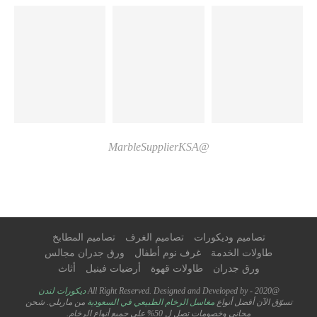
@MarbleSupplierKSA
تصاميم وديكورات
تصاميم الغرف
تصاميم المطابخ
طاولات الخدمة
غرف نوم أطفال
ورق جدران مجالس
ورق جدران
طاولات قهوة
أرضيات فينيل
أثاث
@2020 - All Right Reserved. Designed and Developed by
ديكورات لندن
تسوّق الآن أفضل أنواع
مغاسل الرخام الطبيعي في السعودية
من ماربلي. شحن
مجاني وخصومات تصل ل 50% على جميع أنواع الرخام.